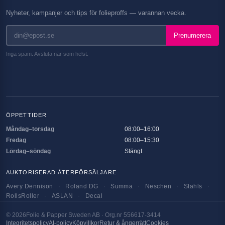
Nyheter, kampanjer och tips för folieproffs — varannan vecka.
Prenumerera
Inga spam. Avsluta när som helst.
ÖPPETTIDER
Måndag–torsdag
08:00–16:00
Fredag
08:00–15:30
Lördag–söndag
Stängt
AUKTORISERAD ÅTERFÖRSÄLJARE
Avery Dennison
·
Roland DG
·
Summa
·
Neschen
·
Stahls
·
RollsRoller
·
ASLAN
·
Decal
©
2026
Folie & Papper Sweden AB · Org.nr 556617-3414
Integritetspolicy
AI-policy
Köpvillkor
Retur & ångerrätt
Cookies