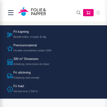
Fri kapning
Beställ online, vi kapar åt dig
Premiummaterial
Utvalda varumärken sedan 1994
300 m² Showroom
Göteborg, testa innan du köper
Fri utkörning
Göteborg med omnejd
Fri frakt
Vid köp över 2 500 kr