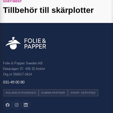
SORTIMENT
Tillbehör till skärplotter
Folie & Papper Sweden AB
Datavägen 37, 436 32 Askim
Org.nr 556617-3414
031-49 00 80
ROLAND AUTHORIZED
SUMMA PARTNER
AVERY CERTIFIED