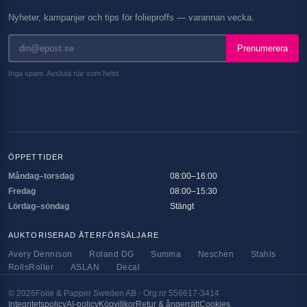
Nyheter, kampanjer och tips för folieproffs — varannan vecka.
Prenumerera
Inga spam. Avsluta när som helst.
ÖPPETTIDER
Måndag–torsdag
08:00–16:00
Fredag
08:00–15:30
Lördag–söndag
Stängt
AUKTORISERAD ÅTERFÖRSÄLJARE
Avery Dennison
·
Roland DG
·
Summa
·
Neschen
·
Stahls
·
RollsRoller
·
ASLAN
·
Decal
©
2026
Folie & Papper Sweden AB · Org.nr 556617-3414
Integritetspolicy
AI-policy
Köpvillkor
Retur & ångerrätt
Cookies