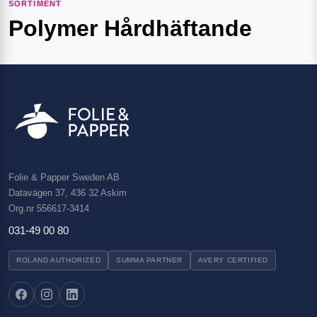
SORTIMENT
Polymer Hårdhäftande
Folie & Papper Sweden AB
Datavägen 37, 436 32 Askim
Org.nr 556617-3414
031-49 00 80
ROLAND AUTHORIZED
SUMMA PARTNER
AVERY CERTIFIED