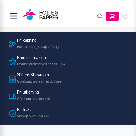
Fri kapning
Beställ online, vi kapar åt dig
Premiummaterial
Utvalda varumärken sedan 1994
300 m² Showroom
Göteborg, testa innan du köper
Fri utkörning
Göteborg med omnejd
Fri frakt
Vid köp över 2 500 kr