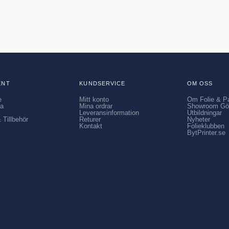
ENT
KUNDSERVICE
OM OSS
e
Mitt konto
Om Folie & P
ia
Mina ordrar
Showroom Gö
Leveransinformation
Utbildningar
 Tillbehör
Returer
Nyheter
Kontakt
Folieklubben
BytPrinter.se