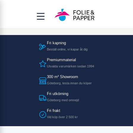
Fri kapning
Beställ online, vi kapar åt dig
Premiummaterial
Utvalda varumärken sedan 1994
300 m² Showroom
Göteborg, testa innan du köper
Fri utkörning
Göteborg med omnejd
Fri frakt
Vid köp över 2 500 kr