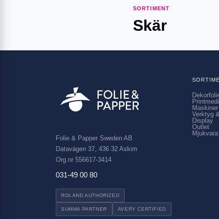
SORTIMENT
Skär
SORTIM
Dekorfoli
Printmed
Maskiner
Verktyg &
Display
Outlet
Mjukvara
Folie & Papper Sweden AB
Datavägen 37, 436 32 Askim
Org.nr 556617-3414
031-49 00 80
ROLAND AUTHORIZED
SUMMA PARTNER
AVERY CERTIFIED