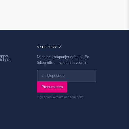
NYHETSBREV
apper
Nyheter, kampanjer och tips för
teborg
folieproffs — varannan vecka.
Prenumerera
Inga spam. Avsluta när som helst.