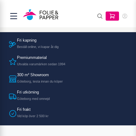
Fri kapning
Beställ online, vi kapar åt dig
Premiummaterial
Utvalda varumärken sedan 1994
300 m² Showroom
Göteborg, testa innan du köper
Fri utkörning
Göteborg med omnejd
Fri frakt
Vid köp över 2 500 kr