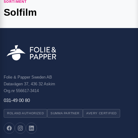
SORTIMENT
Solfilm
Folie & Papper Sweden AB
Datavägen 37, 436 32 Askim
Org.nr 556617-3414
031-49 00 80
ROLAND AUTHORIZED
SUMMA PARTNER
AVERY CERTIFIED