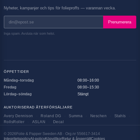
Nyheter, kampanjer och tips för folieproffs — varannan vecka.
Prenumerera
Inga spam. Avsluta när som helst.
ÖPPETTIDER
Måndag–torsdag
08:00–16:00
Fredag
08:00–15:30
Lördag–söndag
Stängt
AUKTORISERAD ÅTERFÖRSÄLJARE
Avery Dennison
·
Roland DG
·
Summa
·
Neschen
·
Stahls
·
RollsRoller
·
ASLAN
·
Decal
©
2026
Folie & Papper Sweden AB · Org.nr 556617-3414
Integritetspolicy
AI-policy
Köpvillkor
Retur & ångerrätt
Cookies