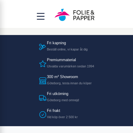
Fri kapning
Beställ online, vi kapar åt dig
Premiummaterial
Utvalda varumärken sedan 1994
300 m² Showroom
Göteborg, testa innan du köper
Fri utkörning
Göteborg med omnejd
Fri frakt
Vid köp över 2 500 kr