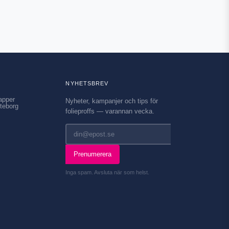
NYHETSBREV
apper
Nyheter, kampanjer och tips för
teborg
folieproffs — varannan vecka.
Prenumerera
Inga spam. Avsluta när som helst.