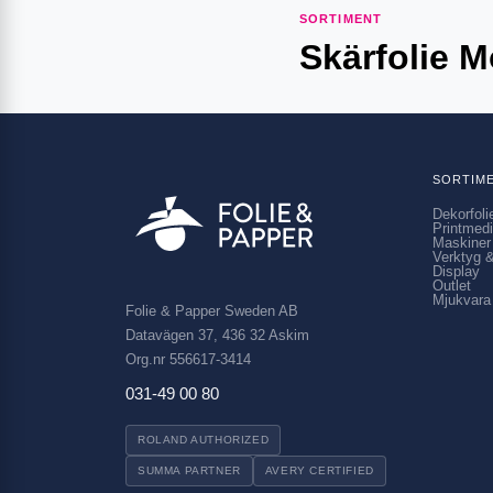
SORTIMENT
Skärfolie 
SORTIM
Dekorfoli
Printmed
Maskiner
Verktyg &
Display
Outlet
Mjukvara
Folie & Papper Sweden AB
Datavägen 37, 436 32 Askim
Org.nr 556617-3414
031-49 00 80
ROLAND AUTHORIZED
SUMMA PARTNER
AVERY CERTIFIED