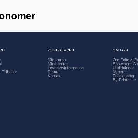
Monomer
ENT
KUNDSERVICE
OM OSS
e
Mitt konto
Om Folie & P
ia
Mina ordrar
Showroom Gö
Leveransinformation
Utbildningar
 Tillbehör
Returer
Nyheter
Kontakt
Folieklubben
BytPrinter.se