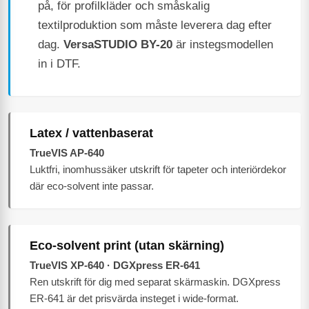
på, för profilkläder och småskalig
textilproduktion som måste leverera dag efter
dag.
VersaSTUDIO BY-20
är instegsmodellen
in i DTF.
Latex / vattenbaserat
TrueVIS AP-640
Luktfri, inomhussäker utskrift för tapeter och interiördekor
där eco-solvent inte passar.
Eco-solvent print (utan skärning)
TrueVIS XP-640 · DGXpress ER-641
Ren utskrift för dig med separat skärmaskin. DGXpress
ER-641 är det prisvärda insteget i wide-format.