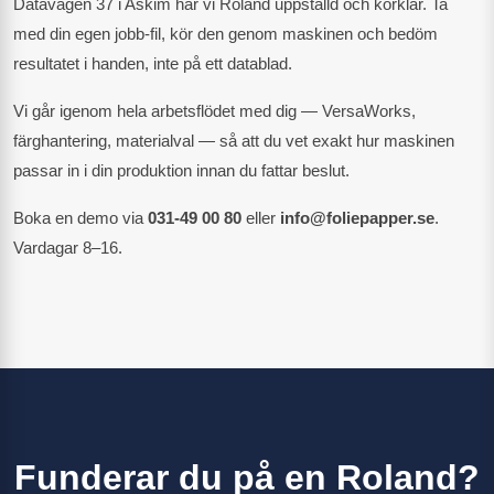
Datavägen 37 i Askim har vi Roland uppställd och körklar. Ta
med din egen jobb-fil, kör den genom maskinen och bedöm
resultatet i handen, inte på ett datablad.
Vi går igenom hela arbetsflödet med dig — VersaWorks,
färghantering, materialval — så att du vet exakt hur maskinen
passar in i din produktion innan du fattar beslut.
Boka en demo via
031-49 00 80
eller
info@foliepapper.se
.
Vardagar 8–16.
Funderar du på en Roland?