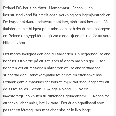
Roland DG har sina rötter i Hamamatsu, Japan — en
industristad känd för precisionstillverkning och ingenjörstradition.
De bygger skrivare, print/cut-maskiner, skärmaskiner och UV-
flatbäddar. Inte billigast på marknaden, och det är hela poängen:
en Roland är byggd för att gå varje dag i tjugo år, inte för att vara
billig att köpa.
Det märks tydligast den dag du säljer den. En begagnad Roland
behåller sitt värde på ett sätt som få andra märken gör — för
köparen vet att maskinen håller och att Roland fortfarande
supportar den. Bakåtkompatibilitet är inte en eftertanke hos
Roland; gamla maskiner får fortsatt mjukvarustöd långt efter att
de slutat säljas. Sedan 2024 ägs Roland DG av en
investerargrupp knuten till Nintendos grundarfamilj — kända för
att tänka i decennier, inte i kvartal. Det är en ägarfilosofi som
passar ett företag vars maskiner ska hålla lika länge.