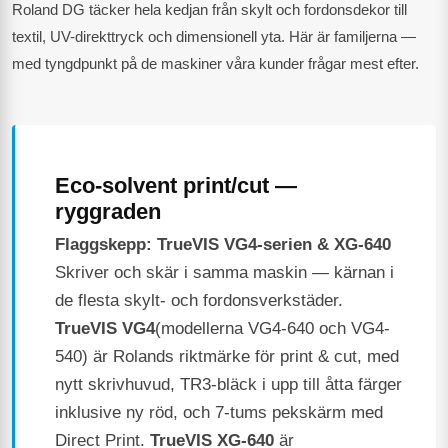
Roland DG täcker hela kedjan från skylt och fordonsdekor till
textil, UV-direkttryck och dimensionell yta. Här är familjerna —
med tyngdpunkt på de maskiner våra kunder frågar mest efter.
Eco-solvent print/cut —
ryggraden
Flaggskepp: TrueVIS VG4-serien & XG-640
Skriver och skär i samma maskin — kärnan i
de flesta skylt- och fordonsverkstäder.
TrueVIS VG4
(modellerna VG4-640 och VG4-
540) är Rolands riktmärke för print & cut, med
nytt skrivhuvud, TR3-bläck i upp till åtta färger
inklusive ny röd, och 7-tums pekskärm med
Direct Print.
TrueVIS XG-640
är