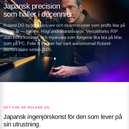
Japansk precision
som håller i decennier.
Roland DG bygger skrivare och skärmaskiner som proffs litar på
i tjugo år — inte tre. Högt andrahandsvärde, VersaWorks RIP
utan extra kostnad, och mjukvara som fungerar lika bra på Mac
som på PC. Folie & Papper har varit auktoriserad Roland-
återförsäljare sedan 2005.
DET HÄR ÄR ROLAND DG
Japansk ingenjörskonst för den som lever på
sin utrustning.