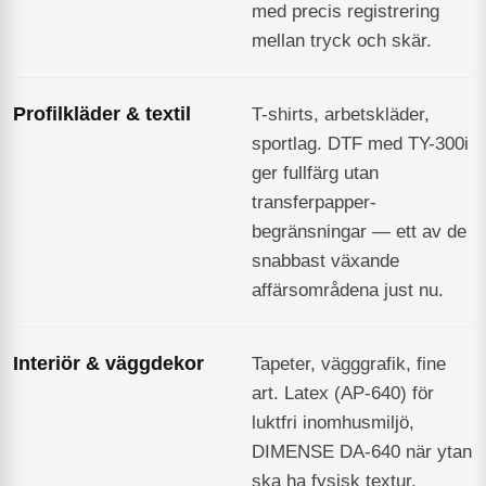
med precis registrering
mellan tryck och skär.
Profilkläder & textil
T-shirts, arbetskläder,
sportlag. DTF med TY-300i
ger fullfärg utan
transferpapper-
begränsningar — ett av de
snabbast växande
affärsområdena just nu.
Interiör & väggdekor
Tapeter, vägggrafik, fine
art. Latex (AP-640) för
luktfri inomhusmiljö,
DIMENSE DA-640 när ytan
ska ha fysisk textur.