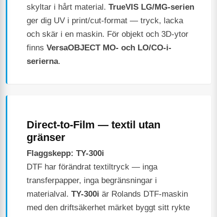
skyltar i hårt material.
TrueVIS LG/MG-serien
ger dig UV i print/cut-format — tryck, lacka
och skär i en maskin. För objekt och 3D-ytor
finns
VersaOBJECT MO- och LO/CO-i-
serierna
.
Direct-to-Film — textil utan
gränser
Flaggskepp: TY-300i
DTF har förändrat textiltryck — inga
transferpapper, inga begränsningar i
materialval.
TY-300i
är Rolands DTF-maskin
med den driftsäkerhet märket byggt sitt rykte