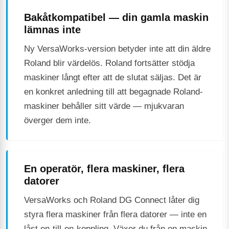
Bakåtkompatibel — din gamla maskin
lämnas inte
Ny VersaWorks-version betyder inte att din äldre
Roland blir värdelös. Roland fortsätter stödja
maskiner långt efter att de slutat säljas. Det är
en konkret anledning till att begagnade Roland-
maskiner behåller sitt värde — mjukvaran
överger dem inte.
En operatör, flera maskiner, flera
datorer
VersaWorks och Roland DG Connect låter dig
styra flera maskiner från flera datorer — inte en
låst en-till-en-koppling. Växer du från en maskin