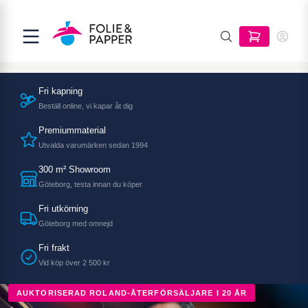
Fri kapning
Beställ online, vi kapar åt dig
Premiummaterial
Utvalda varumärken sedan 1994
300 m² Showroom
Göteborg, testa innan du köper
Fri utkörning
Göteborg med omnejd
Fri frakt
Vid köp över 2 500 kr
AUKTORISERAD ROLAND-ÅTERFÖRSÄLJARE I 20 ÅR