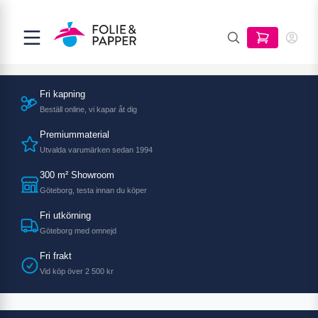
Fri kapning
Beställ online, vi kapar åt dig
Premiummaterial
Utvalda varumärken sedan 1994
300 m² Showroom
Göteborg, testa innan du köper
Fri utkörning
Göteborg med omnejd
Fri frakt
Vid köp över 2 500 kr