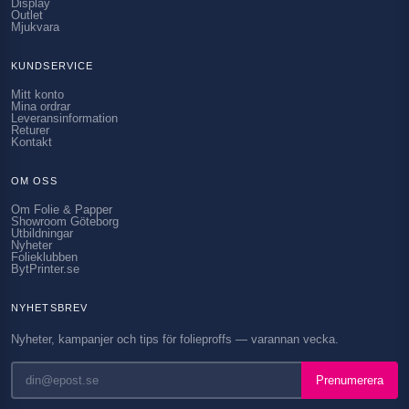
Display
Outlet
Mjukvara
KUNDSERVICE
Mitt konto
Mina ordrar
Leveransinformation
Returer
Kontakt
OM OSS
Om Folie & Papper
Showroom Göteborg
Utbildningar
Nyheter
Folieklubben
BytPrinter.se
NYHETSBREV
Nyheter, kampanjer och tips för folieproffs — varannan vecka.
Prenumerera