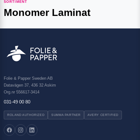
SORTIMENT
Monomer Laminat
Folie & Papper Sweden AB
Datavägen 37, 436 32 Askim
Org.nr 556617-3414
031-49 00 80
ROLAND AUTHORIZED
SUMMA PARTNER
AVERY CERTIFIED