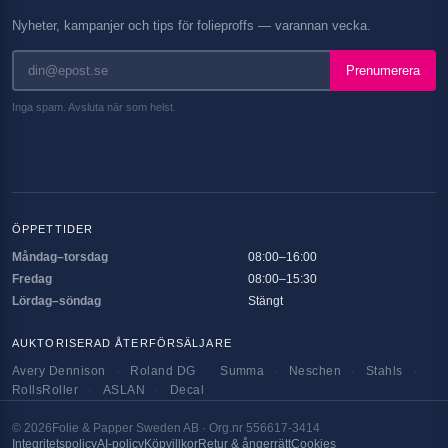
Nyheter, kampanjer och tips för folieproffs — varannan vecka.
Prenumerera
Inga spam. Avsluta när som helst.
ÖPPETTIDER
Måndag–torsdag
08:00–16:00
Fredag
08:00–15:30
Lördag–söndag
Stängt
AUKTORISERAD ÅTERFÖRSÄLJARE
Avery Dennison
·
Roland DG
·
Summa
·
Neschen
·
Stahls
·
RollsRoller
·
ASLAN
·
Decal
©
2026
Folie & Papper Sweden AB · Org.nr 556617-3414
Integritetspolicy
AI-policy
Köpvillkor
Retur & ångerrätt
Cookies