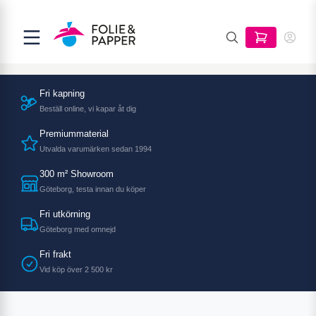
Fri kapning
Beställ online, vi kapar åt dig
Premiummaterial
Utvalda varumärken sedan 1994
300 m² Showroom
Göteborg, testa innan du köper
Fri utkörning
Göteborg med omnejd
Fri frakt
Vid köp över 2 500 kr