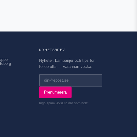
NYHETSBREV
apper
Nyheter, kampanjer och tips för
teborg
folieproffs — varannan vecka.
Prenumerera
Inga spam. Avsluta när som helst.