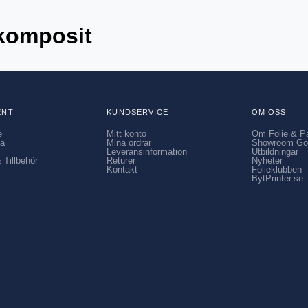
komposit
ENT
KUNDSERVICE
OM OSS
e
Mitt konto
Om Folie & P
ia
Mina ordrar
Showroom Gö
Leveransinformation
Utbildningar
 Tillbehör
Returer
Nyheter
Kontakt
Folieklubben
BytPrinter.se