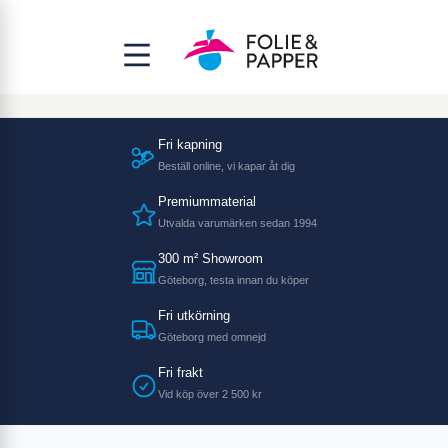
Fri kapning
Beställ online, vi kapar åt dig
Premiummaterial
Utvalda varumärken sedan 1994
300 m² Showroom
Göteborg, testa innan du köper
Fri utkörning
Göteborg med omnejd
Fri frakt
Vid köp över 2 500 kr