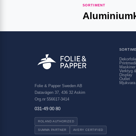
SORTIMENT
Aluminium
SORTIM
Dekorfoli
Printmed
Maskiner
Verktyg &
Display
Outlet
Mjukvara
Folie & Papper Sweden AB
Datavägen 37, 436 32 Askim
Org.nr 556617-3414
031-49 00 80
ROLAND AUTHORIZED
SUMMA PARTNER
AVERY CERTIFIED