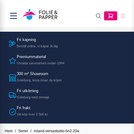
Fri kapning
Beställ online, vi kapar åt dig
Premiummaterial
Utvalda varumärken sedan 1994
300 m² Showroom
Göteborg, testa innan du köper
Fri utkörning
Göteborg med omnejd
Fri frakt
Vid köp över 2 500 kr
Hem
/
Serier
/
roland-versastudio-bn2-20a