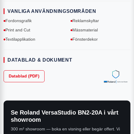
VANLIGA ANVÄNDNINGSOMRÅDEN
Fordonsgrafik
Reklamskyltar
Print and Cut
Mässmaterial
Textilapplikation
Fönsterdekor
DATABLAD & DOKUMENT
Datablad (PDF)
Se
Roland VersaStudio BN2-20A
i vårt
showroom
300 m² showroom — boka en visning eller begär offert. Vi