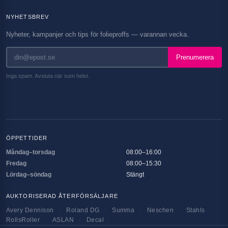
NYHETSBREV
Nyheter, kampanjer och tips för folieproffs — varannan vecka.
Prenumerera
Inga spam. Avsluta när som helst.
ÖPPETTIDER
Måndag–torsdag
08:00–16:00
Fredag
08:00–15:30
Lördag–söndag
Stängt
AUKTORISERAD ÅTERFÖRSÄLJARE
Avery Dennison
·
Roland DG
·
Summa
·
Neschen
·
Stahls
·
RollsRoller
·
ASLAN
·
Decal