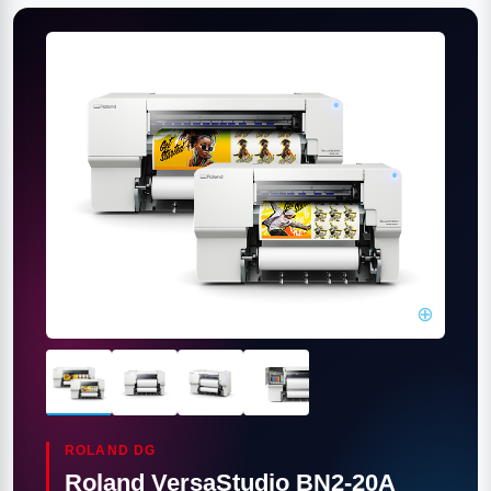
⊕
ROLAND DG
Roland VersaStudio BN2-20A