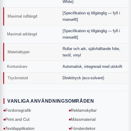
White)
[Specifikation ej tillgänglig — fyll i
Maximal rulllängd
manuellt]
[Specifikation ej tillgänglig — fyll i
Maximal arklängd
manuellt]
Rullar och ark, självhäftande folie,
Materialtyper
textil, vinyl
Konturskarv
Automatisk, integrerad med utskrift
Tryckmetod
Direkttryck (eco-solvent)
VANLIGA ANVÄNDNINGSOMRÅDEN
Fordonsgrafik
Reklamskyltar
Print and Cut
Mässmaterial
Textilapplikation
Fönsterdekor