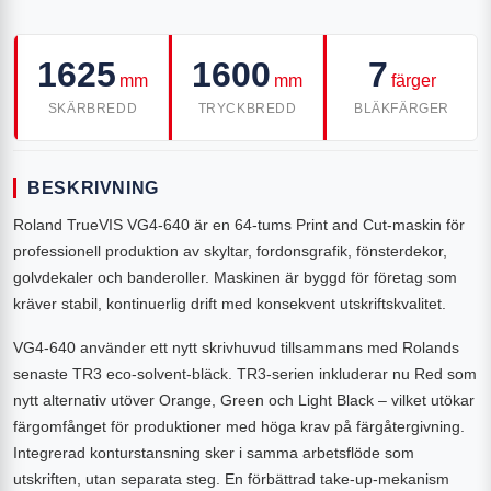
1625
1600
7
mm
mm
färger
SKÄRBREDD
TRYCKBREDD
BLÄKFÄRGER
BESKRIVNING
Roland TrueVIS VG4-640 är en 64-tums Print and Cut-maskin för
professionell produktion av skyltar, fordonsgrafik, fönsterdekor,
golvdekaler och banderoller. Maskinen är byggd för företag som
kräver stabil, kontinuerlig drift med konsekvent utskriftskvalitet.
VG4-640 använder ett nytt skrivhuvud tillsammans med Rolands
senaste TR3 eco-solvent-bläck. TR3-serien inkluderar nu Red som
nytt alternativ utöver Orange, Green och Light Black – vilket utökar
färgomfånget för produktioner med höga krav på färgåtergivning.
Integrerad konturstansning sker i samma arbetsflöde som
utskriften, utan separata steg. En förbättrad take-up-mekanism