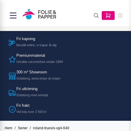
Fri kapning
Beställ online, vi kapar åt dig
Premiummaterial
Utvalda varumärken sedan 1994
300 m² Showroom
Göteborg, testa innan du köper
Fri utkörning
Göteborg med omnejd
Fri frakt
Vid köp över 2 500 kr
Hem
/
Serier
/
roland-truevis-vg4-640