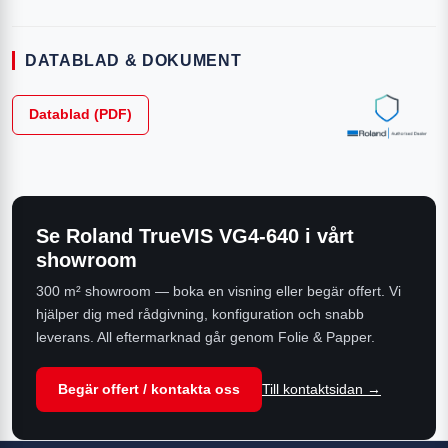
DATABLAD & DOKUMENT
Datablad (PDF)
Se
Roland TrueVIS VG4-640
i vårt
showroom
300 m² showroom — boka en visning eller begär offert. Vi
hjälper dig med rådgivning, konfiguration och snabb
leverans. All eftermarknad går genom Folie & Papper.
Begär offert / kontakta oss
Till kontaktsidan →