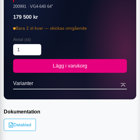
200991
·
VG4-640 64"
179 500
kr
Bara 2 st kvar — skickas omgående
Antal
(st)
Lägg i varukorg
Varianter
Dokumentation
Datablad