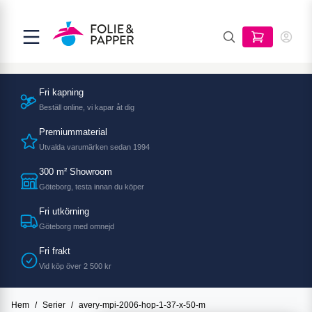
Fri kapning
Beställ online, vi kapar åt dig
Premiummaterial
Utvalda varumärken sedan 1994
300 m² Showroom
Göteborg, testa innan du köper
Fri utkörning
Göteborg med omnejd
Fri frakt
Vid köp över 2 500 kr
Hem
/
Serier
/
avery-mpi-2006-hop-1-37-x-50-m