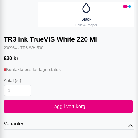
Bläck
Folie & Papper
TR3 Ink TrueVIS White 220 Ml
200964
·
TR3-WH 500
820
kr
Kontakta oss för lagerstatus
Antal
(st)
Lägg i varukorg
Varianter