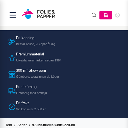
Fri kapning
Beställ online, vi kapar åt dig
Premiummaterial
Utvalda varumärken sedan 1994
300 m² Showroom
Göteborg, testa innan du köper
Fri utkörning
Göteborg med omnejd
Fri frakt
Vid köp över 2 500 kr
Hem
/
Serier
/
tr3-ink-truevis-white-220-ml