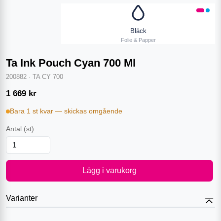
Bläck
Folie & Papper
Ta Ink Pouch Cyan 700 Ml
200882
·
TA CY 700
1 669
kr
Bara 1 st kvar — skickas omgående
Antal
(st)
Lägg i varukorg
Varianter