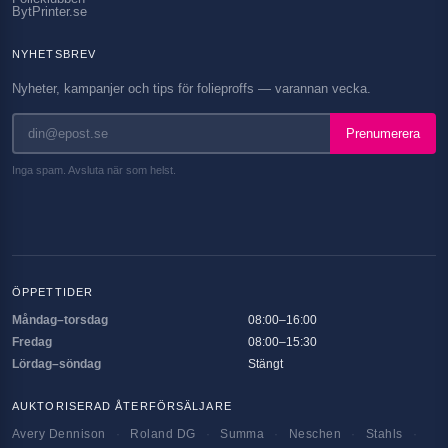
BytPrinter.se
NYHETSBREV
Nyheter, kampanjer och tips för folieproffs — varannan vecka.
Prenumerera
Inga spam. Avsluta när som helst.
ÖPPETTIDER
Måndag–torsdag
08:00–16:00
Fredag
08:00–15:30
Lördag–söndag
Stängt
AUKTORISERAD ÅTERFÖRSÄLJARE
Avery Dennison
·
Roland DG
·
Summa
·
Neschen
·
Stahls
·