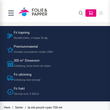
Fri kapning
Beställ online, vi kapar åt dig
Premiummaterial
Utvalda varumärken sedan 1994
300 m² Showroom
Göteborg, testa innan du köper
Fri utkörning
Göteborg med omnejd
Fri frakt
Vid köp över 2 500 kr
Hem
/
Serier
/
ta-ink-pouch-cyan-700-ml