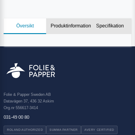
Översikt
Produktinformation
Specifikation
Folie & Papper Sweden AB
Datavägen 37, 436 32 Askim
Org.nr 556617-3414
031-49 00 80
ROLAND AUTHORIZED
SUMMA PARTNER
AVERY CERTIFIED