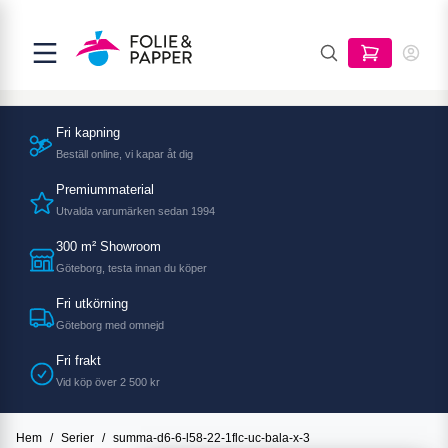
Fri kapning
Beställ online, vi kapar åt dig
Premiummaterial
Utvalda varumärken sedan 1994
300 m² Showroom
Göteborg, testa innan du köper
Fri utkörning
Göteborg med omnejd
Fri frakt
Vid köp över 2 500 kr
Hem
/
Serier
/
summa-d6-6-l58-22-1flc-uc-bala-x-3