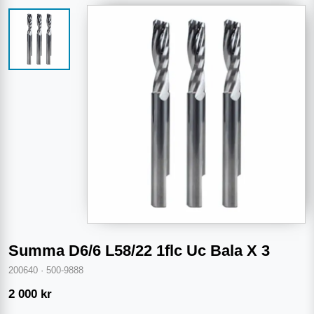
Summa D6/6 L58/22 1flc Uc Bala X 3
200640
·
500-9888
2 000
kr