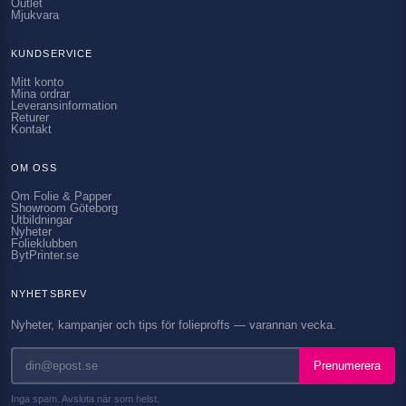
Outlet
Mjukvara
KUNDSERVICE
Mitt konto
Mina ordrar
Leveransinformation
Returer
Kontakt
OM OSS
Om Folie & Papper
Showroom Göteborg
Utbildningar
Nyheter
Folieklubben
BytPrinter.se
NYHETSBREV
Nyheter, kampanjer och tips för folieproffs — varannan vecka.
Prenumerera
Inga spam. Avsluta när som helst.