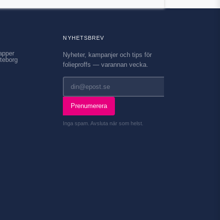
NYHETSBREV
apper
Nyheter, kampanjer och tips för
teborg
folieproffs — varannan vecka.
Prenumerera
Inga spam. Avsluta när som helst.