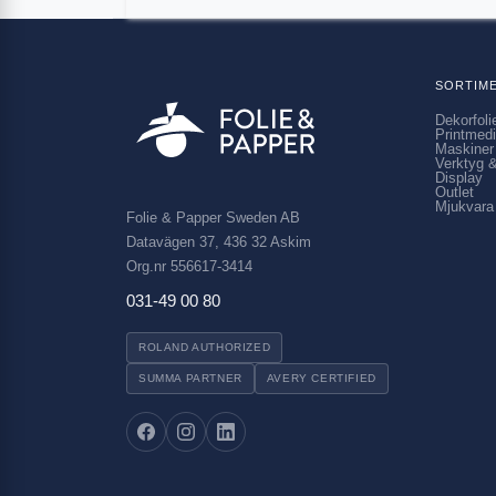
SORTIM
Dekorfoli
Printmed
Maskiner
Verktyg &
Display
Outlet
Mjukvara
Folie & Papper Sweden AB
Datavägen 37, 436 32 Askim
Org.nr 556617-3414
031-49 00 80
ROLAND AUTHORIZED
SUMMA PARTNER
AVERY CERTIFIED