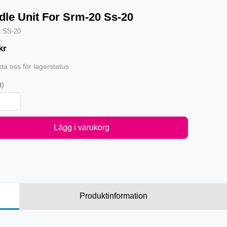
dle Unit For Srm-20 Ss-20
·
SS-20
kr
ta oss för lagerstatus
t)
Lägg i varukorg
Produktinformation