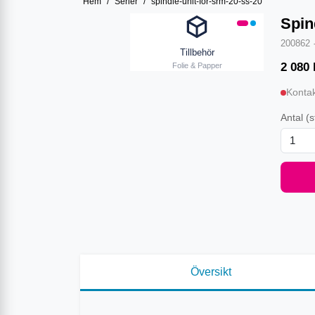
Hem
/
Serier
/
spindle-unit-for-srm-20-ss-20
Spin
200862
Tillbehör
2 080
Folie & Papper
Kontak
Antal
(s
Översikt