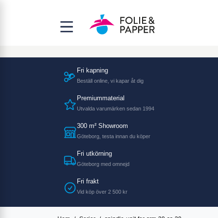
Fri kapning
Beställ online, vi kapar åt dig
Premiummaterial
Utvalda varumärken sedan 1994
300 m² Showroom
Göteborg, testa innan du köper
Fri utkörning
Göteborg med omnejd
Fri frakt
Vid köp över 2 500 kr