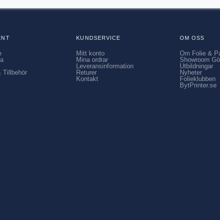
ENT
KUNDSERVICE
OM OSS
e
Mitt konto
Om Folie & P
ia
Mina ordrar
Showroom Gö
Leveransinformation
Utbildningar
 Tillbehör
Returer
Nyheter
Kontakt
Folieklubben
BytPrinter.se