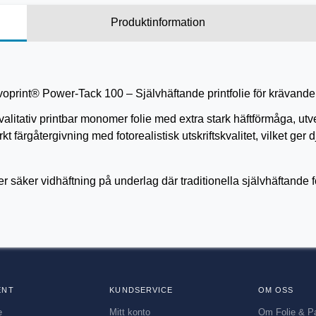
Produktinformation
oprint® Power-Tack 100 – Självhäftande printfolie för krävande
litativ printbar monomer folie med extra stark häftförmåga, utv
 färgåtergivning med fotorealistisk utskriftskvalitet, vilket ger d
säker vidhäftning på underlag där traditionella självhäftande foli
ENT
KUNDSERVICE
OM OSS
e
Mitt konto
Om Folie & P