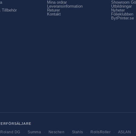
ia
Mina ordrar
Showroom Gö
Leveransinformation
Utbildningar
 Tillbehör
Returer
Nyheter
Kontakt
Folieklubben
BytPrinter.se
TERFÖRSÄLJARE
Roland DG
·
Summa
·
Neschen
·
Stahls
·
RollsRoller
·
ASLAN
·