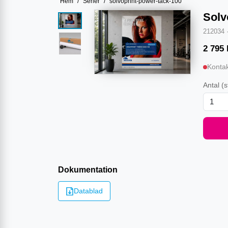
Hem
/
Serier
/
solvoprint-power-tack-100
Solv
212034
2 795
Kontak
Antal
(s
Dokumentation
Datablad