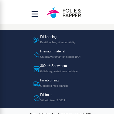
Fri kapning
Beställ online, vi kapar åt dig
Premiummaterial
Utvalda varumärken sedan 1994
300 m² Showroom
Göteborg, testa innan du köper
Fri utkörning
Göteborg med omnejd
Fri frakt
Vid köp över 2 500 kr