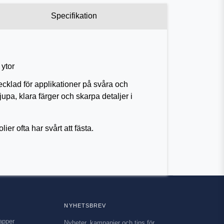
Specifikation
 ytor
ecklad för applikationer på svåra och
jupa, klara färger och skarpa detaljer i
er ofta har svårt att fästa.
NYHETSBREV
apper
Nyheter, kampanjer och tips för