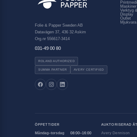
Printmed
Maskiner
Verktyg &
Display
Outlet
Mjukvara
Folie & Papper Sweden AB
Datavägen 37, 436 32 Askim
Org.nr 556617-3414
031-49 00 80
ROLAND AUTHORIZED
SUMMA PARTNER
AVERY CERTIFIED
ÖPPETTIDER
AUKTORISERAD Å
Måndag–torsdag
08:00–16:00
Avery Dennison
·