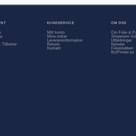
ENT
KUNDSERVICE
OM OSS
e
Mitt konto
Om Folie & P
ia
Mina ordrar
Showroom Gö
Leveransinformation
Utbildningar
 Tillbehör
Returer
Nyheter
Kontakt
Folieklubben
BytPrinter.se