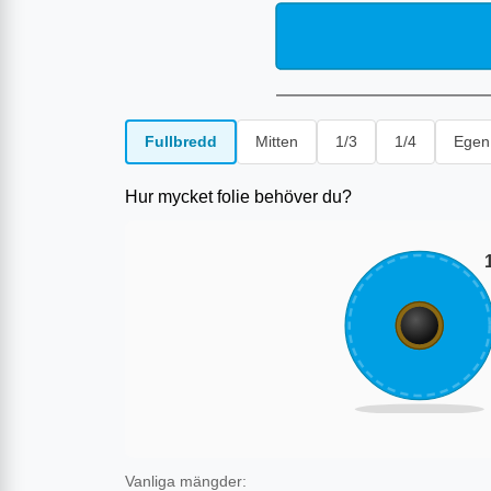
Fullbredd
Mitten
1/3
1/4
Egen
Hur mycket folie behöver du?
Vanliga mängder: