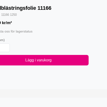
blästringsfolie 11166
·
11166 1250
9
kr/m²
ta oss för lagerstatus
pm)
Lägg i varukorg