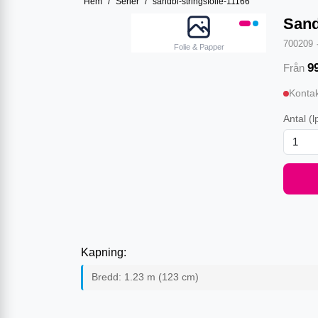
Hem
/
Serier
/
sandbl-stringsfolie-11166
Sand
700209
Folie & Papper
9
Från
Kontak
Antal
(l
Kapning:
Bredd:
1.23
m (
123
cm)