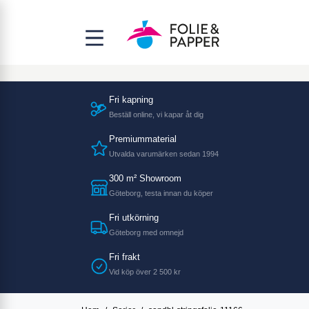
Fri kapning
Beställ online, vi kapar åt dig
Premiummaterial
Utvalda varumärken sedan 1994
300 m² Showroom
Göteborg, testa innan du köper
Fri utkörning
Göteborg med omnejd
Fri frakt
Vid köp över 2 500 kr