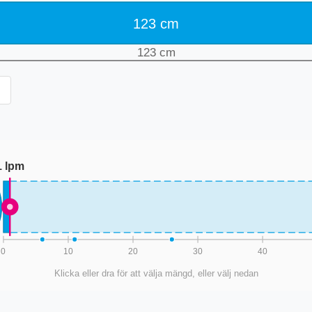
123
cm
123
cm
1
lpm
0
10
20
30
40
Klicka eller dra för att välja mängd, eller välj nedan