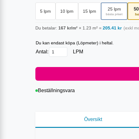
50
25
lpm
5
lpm
10
lpm
15
lpm
bästa priset
he
Du betalar:
167
kr/m²
×
1.23
m²
=
205.41
kr
(exkl m
Du kan endast köpa (
Löpmeter
) i heltal.
Antal:
LPM
Beställningsvara
Översikt