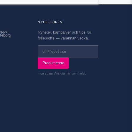
NYHETSBREV
apper
Nyheter, kampanjer och tips för
teborg
folieproffs — varannan vecka.
Prenumerera
Inga spam. Avsluta när som helst.