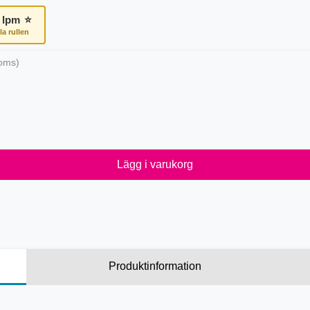
lpm
⭐
la rullen
oms)
Lägg i varukorg
Produktinformation