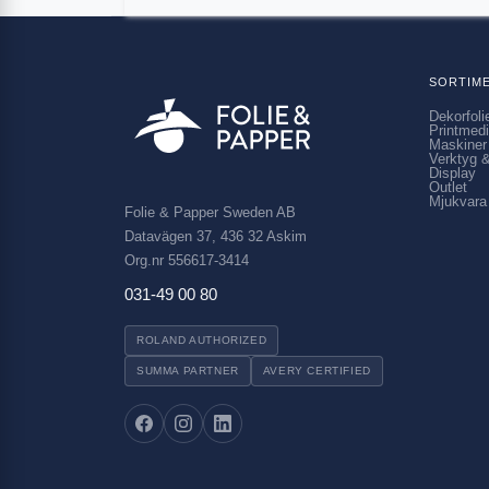
SORTIM
Dekorfoli
Printmed
Maskiner
Verktyg &
Display
Outlet
Mjukvara
Folie & Papper Sweden AB
Datavägen 37, 436 32 Askim
Org.nr 556617-3414
031-49 00 80
ROLAND AUTHORIZED
SUMMA PARTNER
AVERY CERTIFIED