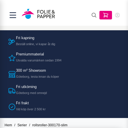
Fri kapning
Beställ online, vi kapar åt dig
Premiummaterial
Utvalda varumärken sedan 1994
300 m² Showroom
Göteborg, testa innan du köper
Fri utkörning
Göteborg med omnejd
Fri frakt
Vid köp över 2 500 kr
Hem
/
Serier
/
rollsroller-300170-slim