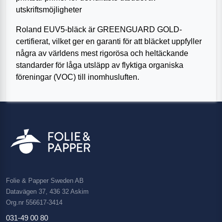
utskriftsmöjligheter
Roland EUV5-bläck är GREENGUARD GOLD-
certifierat, vilket ger en garanti för att bläcket uppfyller
några av världens mest rigorösa och heltäckande
standarder för låga utsläpp av flyktiga organiska
föreningar (VOC) till inomhusluften.
Folie & Papper Sweden AB
Datavägen 37, 436 32 Askim
Org.nr 556617-3414
031-49 00 80