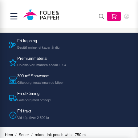
Fri kapning
Beställ online, vi kapar åt dig
Premiummaterial
Utvalda varumärken sedan 1994
300 m² Showroom
Göteborg, testa innan du köper
Fri utkörning
Göteborg med omnejd
Fri frakt
Vid köp över 2 500 kr
Hem
/
Serier
/
roland-ink-pouch-white-750-ml