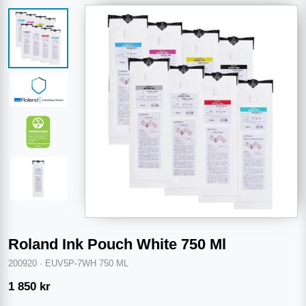
Roland Ink Pouch White 750 Ml
200920
·
EUV5P-7WH 750 ML
1 850
kr