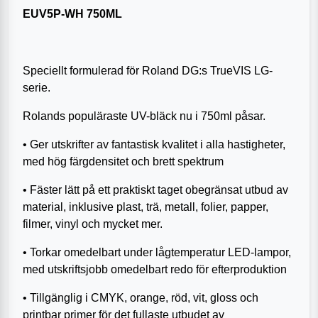
EUV5P-WH 750ML
Speciellt formulerad för Roland DG:s TrueVIS LG-
serie.
Rolands populäraste UV-bläck nu i 750ml påsar.
• Ger utskrifter av fantastisk kvalitet i alla hastigheter,
med hög färgdensitet och brett spektrum
• Fäster lätt på ett praktiskt taget obegränsat utbud av
material, inklusive plast, trä, metall, folier, papper,
filmer, vinyl och mycket mer.
• Torkar omedelbart under lågtemperatur LED-lampor,
med utskriftsjobb omedelbart redo för efterproduktion
• Tillgänglig i CMYK, orange, röd, vit, gloss och
printbar primer för det fullaste utbudet av