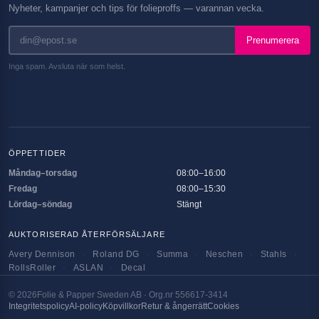
Nyheter, kampanjer och tips för folieproffs — varannan vecka.
Prenumerera
Inga spam. Avsluta när som helst.
ÖPPETTIDER
Måndag–torsdag
08:00–16:00
Fredag
08:00–15:30
Lördag–söndag
Stängt
AUKTORISERAD ÅTERFÖRSÄLJARE
Avery Dennison
·
Roland DG
·
Summa
·
Neschen
·
Stahls
·
RollsRoller
·
ASLAN
·
Decal
©
2026
Folie & Papper Sweden AB · Org.nr 556617-3414
Integritetspolicy
AI-policy
Köpvillkor
Retur & ångerrätt
Cookies