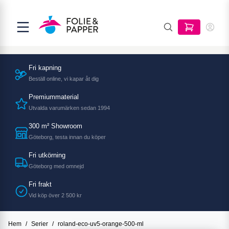
Fri kapning
Beställ online, vi kapar åt dig
Premiummaterial
Utvalda varumärken sedan 1994
300 m² Showroom
Göteborg, testa innan du köper
Fri utkörning
Göteborg med omnejd
Fri frakt
Vid köp över 2 500 kr
Hem
/
Serier
/
roland-eco-uv5-orange-500-ml