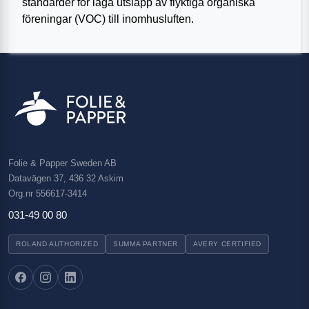
standarder för låga utsläpp av flyktiga organiska
föreningar (VOC) till inomhusluften.
Folie & Papper Sweden AB
Datavägen 37, 436 32 Askim
Org.nr 556617-3414
031-49 00 80
ROLAND AUTHORIZED
SUMMA PARTNER
AVERY CERTIFIED