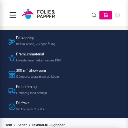
Fri kapning
Beställ online, vi kapar åt dig
Premiummaterial
Utvalda varumärken sedan 1994
300 m² Showroom
Göteborg, testa innan du köper
Fri utkörning
Göteborg med omnejd
Fri frakt
Vid köp över 2 500 kr
Hem
/
Serier
/
rakblad-till-lil-gripper