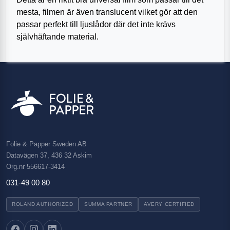
mesta, filmen är även translucent vilket gör att den
passar perfekt till ljuslådor där det inte krävs
självhäftande material.
Folie & Papper Sweden AB
Datavägen 37, 436 32 Askim
Org.nr 556617-3414
031-49 00 80
ROLAND AUTHORIZED
SUMMA PARTNER
AVERY CERTIFIED