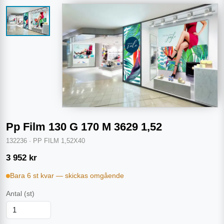
Pp Film 130 G 170 Μ 3629 1,52
132236
·
PP FILM 1,52X40
3 952
kr
Bara 6 st kvar — skickas omgående
Antal
(st)