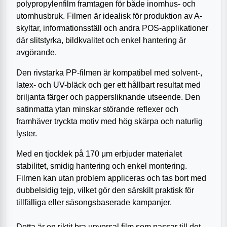
polypropylenfilm framtagen för både inomhus- och
utomhusbruk. Filmen är idealisk för produktion av A-
skyltar, informationsställ och andra POS-applikationer
där slitstyrka, bildkvalitet och enkel hantering är
avgörande.
Den rivstarka PP-filmen är kompatibel med solvent-,
latex- och UV-bläck och ger ett hållbart resultat med
briljanta färger och pappersliknande utseende. Den
satinmatta ytan minskar störande reflexer och
framhäver tryckta motiv med hög skärpa och naturlig
lyster.
Med en tjocklek på 170 μm erbjuder materialet
stabilitet, smidig hantering och enkel montering.
Filmen kan utan problem appliceras och tas bort med
dubbelsidig tejp, vilket gör den särskilt praktisk för
tillfälliga eller säsongsbaserade kampanjer.
Detta är en riktit bra unversal film som passar till det