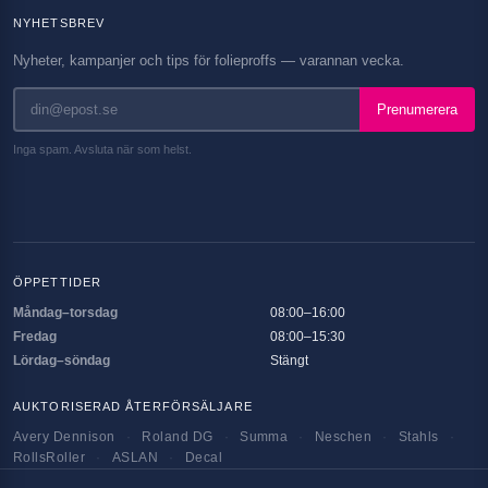
NYHETSBREV
Nyheter, kampanjer och tips för folieproffs — varannan vecka.
Prenumerera
Inga spam. Avsluta när som helst.
ÖPPETTIDER
Måndag–torsdag
08:00–16:00
Fredag
08:00–15:30
Lördag–söndag
Stängt
AUKTORISERAD ÅTERFÖRSÄLJARE
Avery Dennison
·
Roland DG
·
Summa
·
Neschen
·
Stahls
·
RollsRoller
·
ASLAN
·
Decal