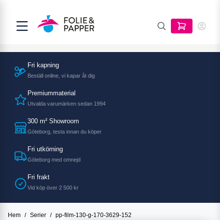
Fri kapning
Beställ online, vi kapar åt dig
Premiummaterial
Utvalda varumärken sedan 1994
300 m² Showroom
Göteborg, testa innan du köper
Fri utkörning
Göteborg med omnejd
Fri frakt
Vid köp över 2 500 kr
Hem
/
Serier
/
pp-film-130-g-170-3629-152