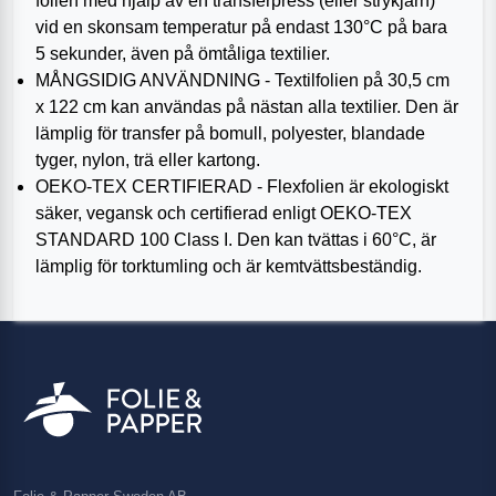
folien med hjälp av en transferpress (eller strykjärn)
vid en skonsam temperatur på endast 130°C på bara
5 sekunder, även på ömtåliga textilier.
MÅNGSIDIG ANVÄNDNING - Textilfolien på 30,5 cm
x 122 cm kan användas på nästan alla textilier. Den är
lämplig för transfer på bomull, polyester, blandade
tyger, nylon, trä eller kartong.
OEKO-TEX CERTIFIERAD - Flexfolien är ekologiskt
säker, vegansk och certifierad enligt OEKO-TEX
STANDARD 100 Class I. Den kan tvättas i 60°C, är
lämplig för torktumling och är kemtvättsbeständig.