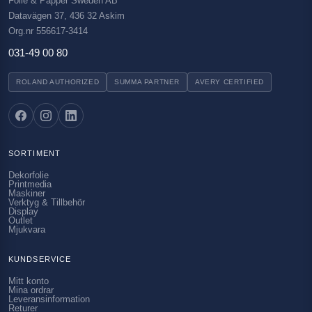
Folie & Papper Sweden AB
Datavägen 37, 436 32 Askim
Org.nr 556617-3414
031-49 00 80
ROLAND AUTHORIZED
SUMMA PARTNER
AVERY CERTIFIED
SORTIMENT
Dekorfolie
Printmedia
Maskiner
Verktyg & Tillbehör
Display
Outlet
Mjukvara
KUNDSERVICE
Mitt konto
Mina ordrar
Leveransinformation
Returer