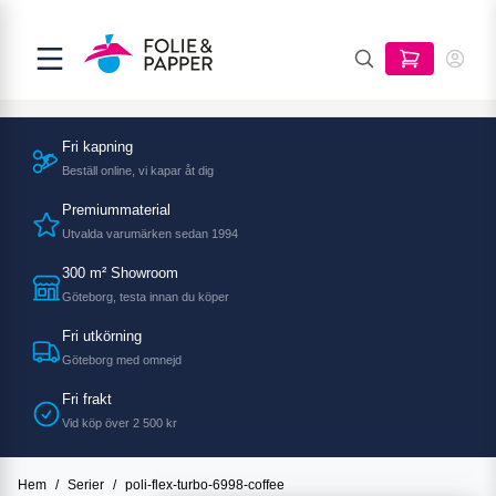
Fri kapning
Beställ online, vi kapar åt dig
Premiummaterial
Utvalda varumärken sedan 1994
300 m² Showroom
Göteborg, testa innan du köper
Fri utkörning
Göteborg med omnejd
Fri frakt
Vid köp över 2 500 kr
Hem
/
Serier
/
poli-flex-turbo-6998-coffee