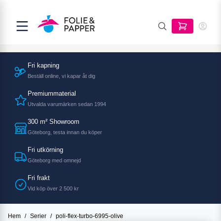
Fri kapning
Beställ online, vi kapar åt dig
Premiummaterial
Utvalda varumärken sedan 1994
300 m² Showroom
Göteborg, testa innan du köper
Fri utkörning
Göteborg med omnejd
Fri frakt
Vid köp över 2 500 kr
Hem
/
Serier
/
poli-flex-turbo-6995-olive