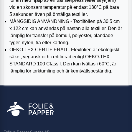
folien med hjälp av en transferpress (eller strykjärn)
vid en skonsam temperatur på endast 130°C på bara
5 sekunder, även på ömtåliga textilier.
MÅNGSIDIG ANVÄNDNING - Textilfolien på 30,5 cm
x 122 cm kan användas på nästan alla textilier. Den är
lämplig för transfer på bomull, polyester, blandade
tyger, nylon, trä eller kartong.
OEKO-TEX CERTIFIERAD - Flexfolien är ekologiskt
säker, vegansk och certifierad enligt OEKO-TEX
STANDARD 100 Class I. Den kan tvättas i 60°C, är
lämplig för torktumling och är kemtvättsbeständig.