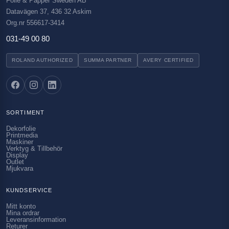
Folie & Papper Sweden AB
Datavägen 37, 436 32 Askim
Org.nr 556617-3414
031-49 00 80
ROLAND AUTHORIZED
SUMMA PARTNER
AVERY CERTIFIED
SORTIMENT
Dekorfolie
Printmedia
Maskiner
Verktyg & Tillbehör
Display
Outlet
Mjukvara
KUNDSERVICE
Mitt konto
Mina ordrar
Leveransinformation
Returer