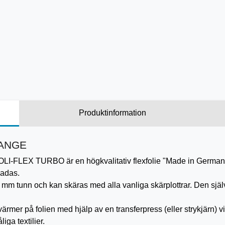
Produktinformation
RANGE
X TURBO är en högkvalitativ flexfolie "Made in Germany" fö
kadas.
 tunn och kan skäras med alla vanliga skärplottrar. Den självh
å folien med hjälp av en transferpress (eller strykjärn) v
ga textilier.