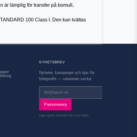
r lämplig för transfer på bomull,
STANDARD 100 Class I. Den kan tvättas
NYHETSBREV
apper
Nyheter, kampanjer och tips för
teborg
folieproffs — varannan vecka.
Prenumerera
Inga spam. Avsluta när som helst.