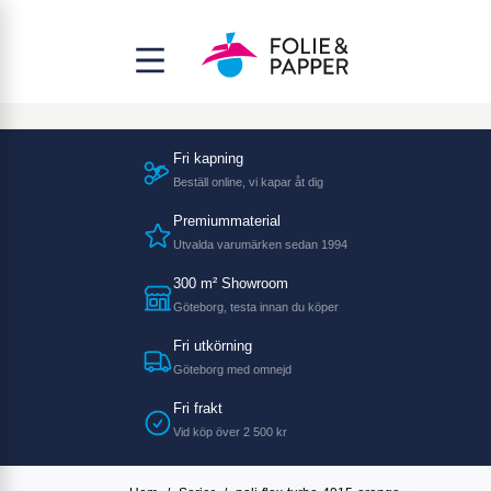
Fri kapning
Beställ online, vi kapar åt dig
Premiummaterial
Utvalda varumärken sedan 1994
300 m² Showroom
Göteborg, testa innan du köper
Fri utkörning
Göteborg med omnejd
Fri frakt
Vid köp över 2 500 kr