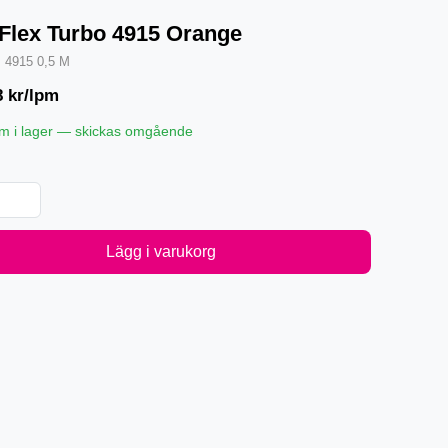
-Flex Turbo 4915 Orange
·
4915 0,5 M
8
kr/lpm
pm i lager — skickas omgående
Lägg i varukorg