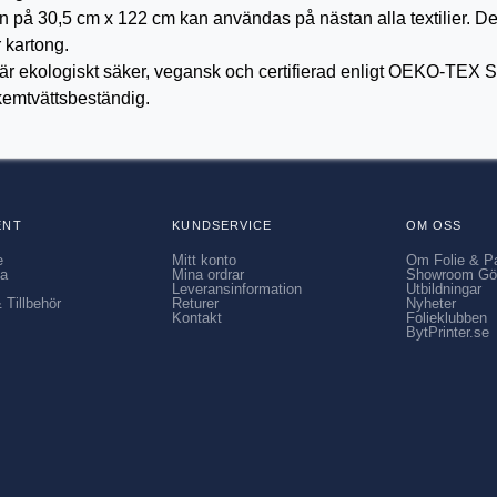
 30,5 cm x 122 cm kan användas på nästan alla textilier. Den ä
r kartong.
ekologiskt säker, vegansk och certifierad enligt OEKO-TEX 
 kemtvättsbeständig.
ENT
KUNDSERVICE
OM OSS
e
Mitt konto
Om Folie & P
ia
Mina ordrar
Showroom Gö
Leveransinformation
Utbildningar
 Tillbehör
Returer
Nyheter
Kontakt
Folieklubben
BytPrinter.se