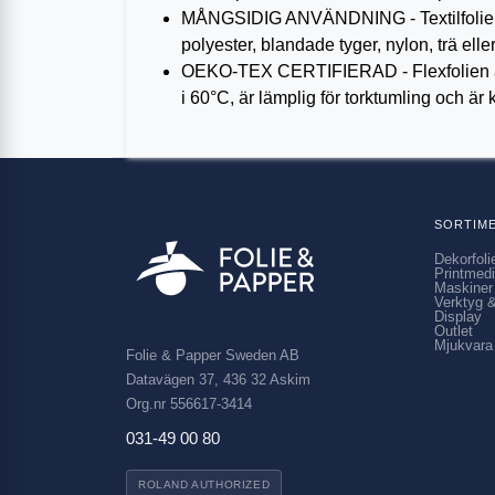
MÅNGSIDIG ANVÄNDNING - Textilfolien på
polyester, blandade tyger, nylon, trä elle
OEKO-TEX CERTIFIERAD - Flexfolien är 
i 60°C, är lämplig för torktumling och är
SORTIM
Dekorfoli
Printmed
Maskiner
Verktyg &
Display
Outlet
Mjukvara
Folie & Papper Sweden AB
Datavägen 37, 436 32 Askim
Org.nr 556617-3414
031-49 00 80
ROLAND AUTHORIZED