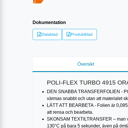
Dokumentation
Datablad
Produktblad
Översikt
POLI-FLEX TURBO 4915 O
DEN SNABBA TRANSFERFOLIEN - POLI-FLE
värmas snabbt och utan att materialet s
LÄTT ATT BEARBETA - Folien är 0,095 mm
att rensa och bearbeta.
SKONSAM TEXTILTRANSFER – man värmer p
130°C på bara 5 sekunder, även på ömtåli