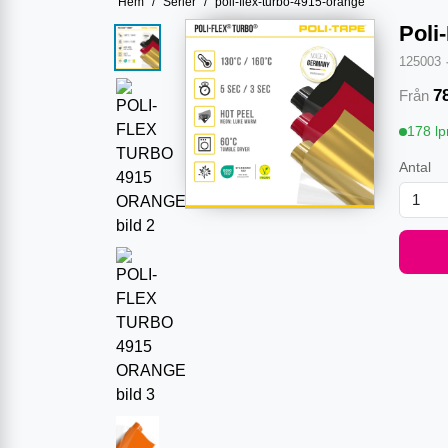
Hem
/
Serier
/
poli-flex-turbo-4915-orange
Poli
125003
7
Från
178 l
Antal