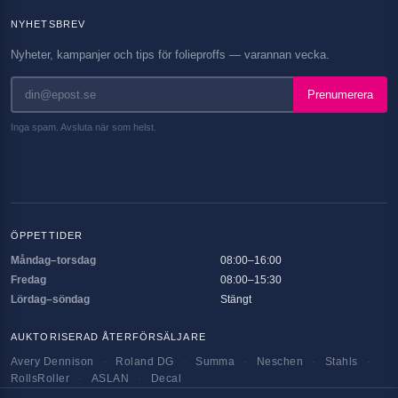
NYHETSBREV
Nyheter, kampanjer och tips för folieproffs — varannan vecka.
Prenumerera
Inga spam. Avsluta när som helst.
ÖPPETTIDER
Måndag–torsdag
08:00–16:00
Fredag
08:00–15:30
Lördag–söndag
Stängt
AUKTORISERAD ÅTERFÖRSÄLJARE
Avery Dennison
·
Roland DG
·
Summa
·
Neschen
·
Stahls
·
RollsRoller
·
ASLAN
·
Decal