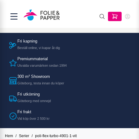
Fri kapning
Beställ online, vi kapar åt dig
Premiummaterial
Utvalda varumärken sedan 1994
300 m² Showroom
Göteborg, testa innan du köper
Fri utkörning
Göteborg med omnejd
Fri frakt
Vid köp över 2 500 kr
Hem
/
Serier
/
poli-flex-turbo-4901-1-vit