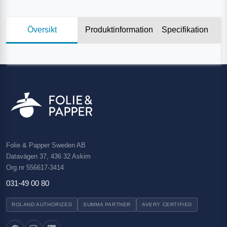
Översikt
Produktinformation
Specifikation
Folie & Papper Sweden AB
Datavägen 37, 436 32 Askim
Org.nr 556617-3414
031-49 00 80
ROLAND AUTHORIZED
SUMMA PARTNER
AVERY CERTIFIED