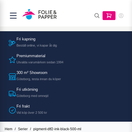
Fri kapning
Beställ online, vi kapar åt dig
Premiummaterial
Utvalda varumärken sedan 1994
300 m² Showroom
Göteborg, testa innan du köper
Fri utkörning
Göteborg med omnejd
Fri frakt
Vid köp över 2 500 kr
Hem
/
Serier
/
pigment-dtf2-ink-black-500-ml