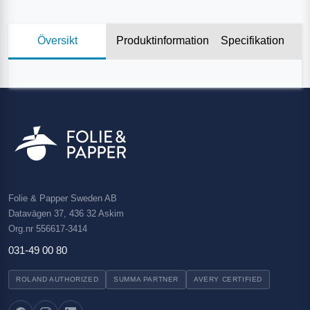
Översikt
Produktinformation
Specifikation
Folie & Papper Sweden AB
Datavägen 37, 436 32 Askim
Org.nr 556617-3414
031-49 00 80
ROLAND AUTHORIZED
SUMMA PARTNER
AVERY CERTIFIED