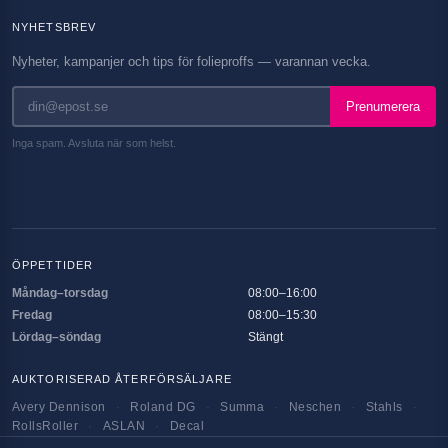
NYHETSBREV
Nyheter, kampanjer och tips för folieproffs — varannan vecka.
Prenumerera
Inga spam. Avsluta när som helst.
ÖPPETTIDER
Måndag–torsdag
08:00–16:00
Fredag
08:00–15:30
Lördag–söndag
Stängt
AUKTORISERAD ÅTERFÖRSÄLJARE
Avery Dennison
·
Roland DG
·
Summa
·
Neschen
·
Stahls
·
RollsRoller
·
ASLAN
·
Decal