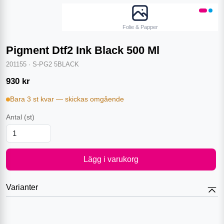
Folie & Papper
Pigment Dtf2 Ink Black 500 Ml
201155
·
S-PG2 5BLACK
930
kr
Bara 3 st kvar — skickas omgående
Antal
(st)
Lägg i varukorg
Varianter