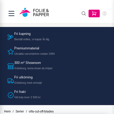
Fri kapning
Beställ online, vi kapar åt dig
Premiummaterial
Utvalda varumärken sedan 1994
300 m² Showroom
Göteborg, testa innan du köper
Fri utkörning
Göteborg med omnejd
Fri frakt
Vid köp över 2 500 kr
Hem
/
Serier
/
olfa-cut-off-blades