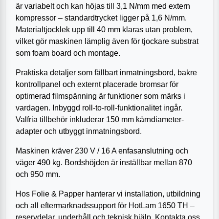
är variabelt och kan höjas till 3,1 N/mm med extern
kompressor – standardtrycket ligger på 1,6 N/mm.
Materialtjocklek upp till 40 mm klaras utan problem,
vilket gör maskinen lämplig även för tjockare substrat
som foam board och montage.
Praktiska detaljer som fällbart inmatningsbord, bakre
kontrollpanel och externt placerade bromsar för
optimerad filmspänning är funktioner som märks i
vardagen. Inbyggd roll-to-roll-funktionalitet ingår.
Valfria tillbehör inkluderar 150 mm kärndiameter-
adapter och utbyggt inmatningsbord.
Maskinen kräver 230 V / 16 A enfasanslutning och
väger 490 kg. Bordshöjden är inställbar mellan 870
och 950 mm.
Hos Folie & Papper hanterar vi installation, utbildning
och all eftermarknadssupport för HotLam 1650 TH –
reservdelar, underhåll och teknisk hjälp. Kontakta oss