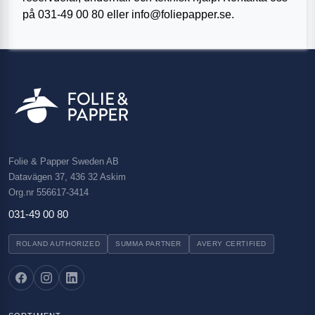
på 031-49 00 80 eller
info@foliepapper.se
.
Folie & Papper Sweden AB
Datavägen 37, 436 32 Askim
Org.nr 556617-3414
031-49 00 80
ROLAND AUTHORIZED
SUMMA PARTNER
AVERY CERTIFIED