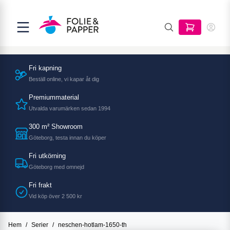
Fri kapning
Beställ online, vi kapar åt dig
Premiummaterial
Utvalda varumärken sedan 1994
300 m² Showroom
Göteborg, testa innan du köper
Fri utkörning
Göteborg med omnejd
Fri frakt
Vid köp över 2 500 kr
Hem
/
Serier
/
neschen-hotlam-1650-th