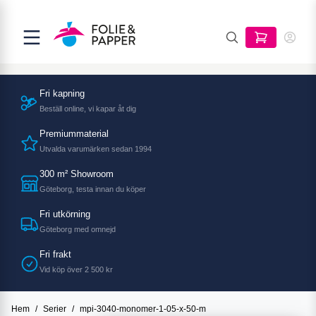
Fri kapning
Beställ online, vi kapar åt dig
Premiummaterial
Utvalda varumärken sedan 1994
300 m² Showroom
Göteborg, testa innan du köper
Fri utkörning
Göteborg med omnejd
Fri frakt
Vid köp över 2 500 kr
Hem
/
Serier
/
mpi-3040-monomer-1-05-x-50-m