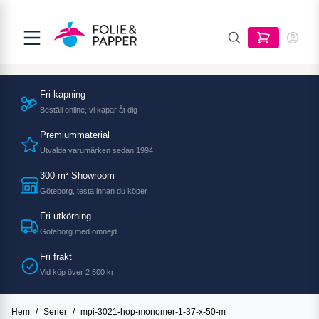
Fri kapning
Beställ online, vi kapar åt dig
Premiummaterial
Utvalda varumärken sedan 1994
300 m² Showroom
Göteborg, testa innan du köper
Fri utkörning
Göteborg med omnejd
Fri frakt
Vid köp över 2 500 kr
Hem
/
Serier
/
mpi-3021-hop-monomer-1-37-x-50-m