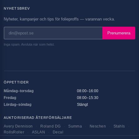
NYHETSBREV
Nyheter, kampanjer och tips för folieproffs — varannan vecka.
Prenumerera
Inga spam. Avsluta när som helst.
ÖPPETTIDER
Måndag–torsdag
08:00–16:00
Fredag
08:00–15:30
Lördag–söndag
Stängt
AUKTORISERAD ÅTERFÖRSÄLJARE
Avery Dennison
·
Roland DG
·
Summa
·
Neschen
·
Stahls
·
RollsRoller
·
ASLAN
·
Decal