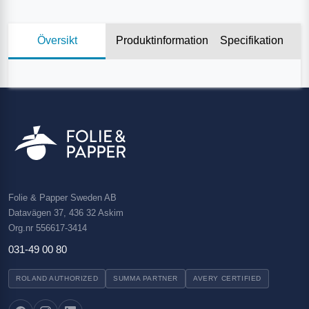
Översikt
Produktinformation
Specifikation
Folie & Papper Sweden AB
Datavägen 37, 436 32 Askim
Org.nr 556617-3414
031-49 00 80
ROLAND AUTHORIZED
SUMMA PARTNER
AVERY CERTIFIED