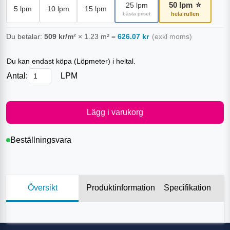
50
lpm
⭐
25
lpm
5
lpm
10
lpm
15
lpm
bästa priset
hela rullen
Du betalar:
509
kr/m²
×
1.23
m²
=
626.07
kr
(exkl moms)
Du kan endast köpa (
Löpmeter
) i heltal.
Antal:
LPM
Lägg i varukorg
Beställningsvara
Översikt
Produktinformation
Specifikation