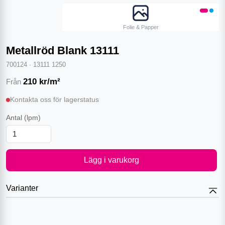
Folie & Papper
Metallröd Blank 13111
700124
·
13111 1250
210
kr/m²
Från
Kontakta oss för lagerstatus
Antal
(lpm)
Lägg i varukorg
Varianter