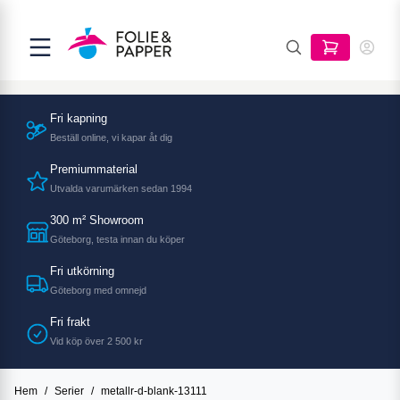
Fri kapning
Beställ online, vi kapar åt dig
Premiummaterial
Utvalda varumärken sedan 1994
300 m² Showroom
Göteborg, testa innan du köper
Fri utkörning
Göteborg med omnejd
Fri frakt
Vid köp över 2 500 kr
Hem
/
Serier
/
metallr-d-blank-13111