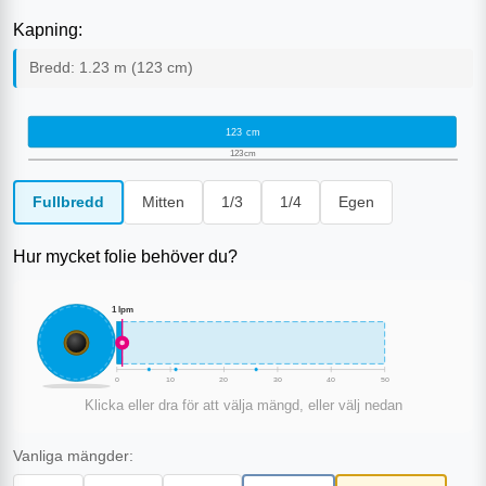
Kapning:
Bredd:
1.23
m (
123
cm)
123
cm
123
cm
Fullbredd
Mitten
1/3
1/4
Egen
Hur mycket folie behöver du?
1
lpm
0
10
20
30
40
50
Klicka eller dra för att välja mängd, eller välj nedan
Vanliga mängder: