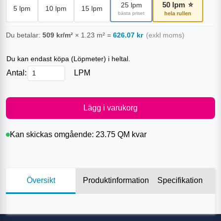
50
lpm
⭐
25
lpm
5
lpm
10
lpm
15
lpm
bästa priset
hela rullen
Du betalar:
509
kr/m²
×
1.23
m²
=
626.07
kr
(exkl moms)
Du kan endast köpa (
Löpmeter
) i heltal.
Antal:
LPM
Lägg i varukorg
Kan skickas omgående:
23.75 QM
kvar
Översikt
Produktinformation
Specifikation