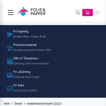
Fri kapning
Beställ online, vi kapar åt dig
Premiummaterial
Utvalda varumärken sedan 1994
300 m² Showroom
Göteborg, testa innan du köper
Fri utkörning
Göteborg med omnejd
Fri frakt
Vid köp över 2 500 kr
Hem
/
Serier
/
metallmarinbl-blank-13113