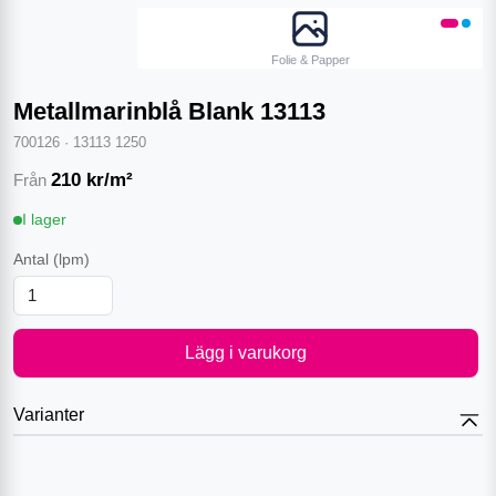
Folie & Papper
Metallmarinblå Blank 13113
700126
·
13113 1250
210
kr/m²
Från
I lager
Antal
(lpm)
Lägg i varukorg
Varianter