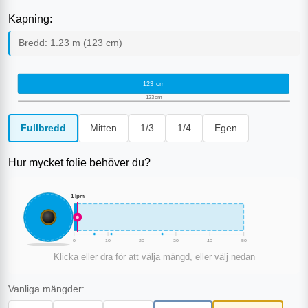
Kapning:
Bredd:
1.23
m (
123
cm)
123
cm
123
cm
Fullbredd
Mitten
1/3
1/4
Egen
Hur mycket folie behöver du?
1
lpm
0
10
20
30
40
50
Klicka eller dra för att välja mängd, eller välj nedan
Vanliga mängder: