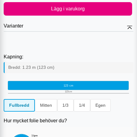
Lägg i varukorg
Varianter
Kapning:
Bredd:
1.23
m (
123
cm)
123
cm
123
cm
Fullbredd
Mitten
1/3
1/4
Egen
Hur mycket folie behöver du?
1
lpm