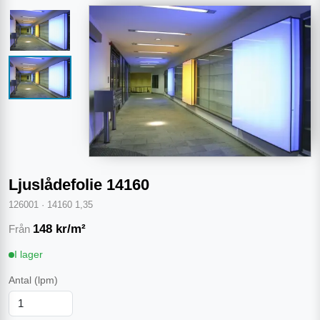
Ljuslådefolie 14160
126001
·
14160 1,35
148
kr/m²
Från
I lager
Antal
(lpm)