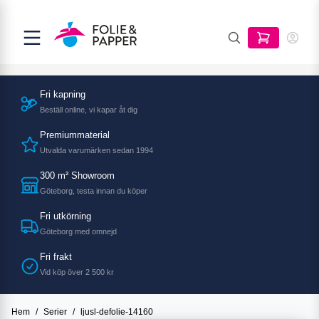
Fri kapning
Beställ online, vi kapar åt dig
Premiummaterial
Utvalda varumärken sedan 1994
300 m² Showroom
Göteborg, testa innan du köper
Fri utkörning
Göteborg med omnejd
Fri frakt
Vid köp över 2 500 kr
Hem
/
Serier
/
ljusl-defolie-14160