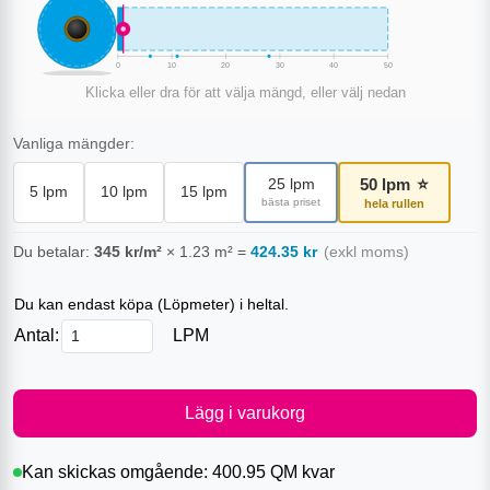
0
10
20
30
40
50
Klicka eller dra för att välja mängd, eller välj nedan
Vanliga mängder:
50
lpm
⭐
25
lpm
5
lpm
10
lpm
15
lpm
bästa priset
hela rullen
Du betalar:
345
kr/m²
×
1.23
m²
=
424.35
kr
(exkl moms)
Du kan endast köpa (
Löpmeter
) i heltal.
Antal:
LPM
Lägg i varukorg
Kan skickas omgående:
400.95 QM
kvar