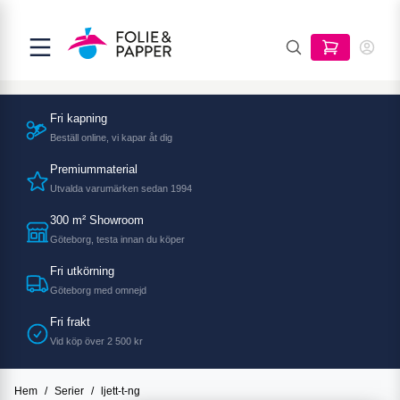
Fri kapning
Beställ online, vi kapar åt dig
Premiummaterial
Utvalda varumärken sedan 1994
300 m² Showroom
Göteborg, testa innan du köper
Fri utkörning
Göteborg med omnejd
Fri frakt
Vid köp över 2 500 kr
Hem
/
Serier
/
ljett-t-ng