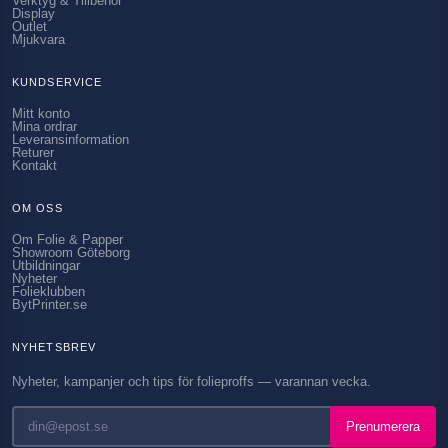
Verktyg & Tillbehör
Display
Outlet
Mjukvara
KUNDSERVICE
Mitt konto
Mina ordrar
Leveransinformation
Returer
Kontakt
OM OSS
Om Folie & Papper
Showroom Göteborg
Utbildningar
Nyheter
Folieklubben
BytPrinter.se
NYHETSBREV
Nyheter, kampanjer och tips för folieproffs — varannan vecka.
Prenumerera