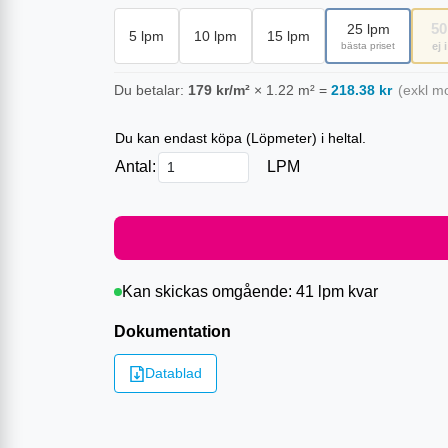
50
25
lpm
5
lpm
10
lpm
15
lpm
bästa priset
ej 
Du betalar:
179
kr/m²
×
1.22
m²
=
218.38
kr
(exkl m
Du kan endast köpa (
Löpmeter
) i heltal.
Antal:
LPM
Kan skickas omgående:
41 lpm
kvar
Dokumentation
Datablad