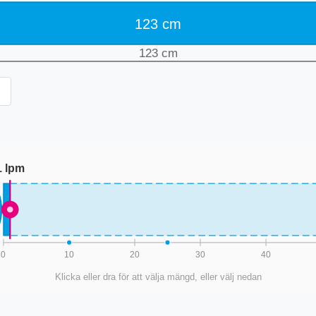
123
cm
123
cm
1
lpm
0
10
20
30
40
Klicka eller dra för att välja mängd, eller välj nedan