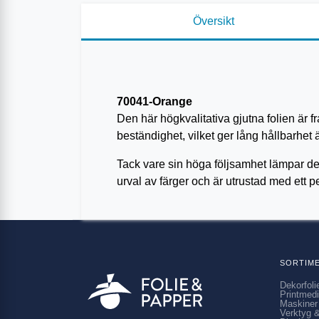
Översikt
70041-Orange
Den här högkvalitativa gjutna folien är 
beständighet, vilket ger lång hållbarhe
Tack vare sin höga följsamhet lämpar den
urval av färger och är utrustad med ett
SORTIM
Dekorfoli
Printmed
Maskiner
Verktyg &