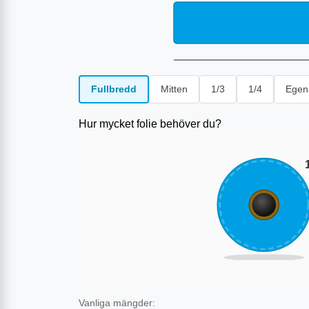
Fullbredd
Mitten
1/3
1/4
Egen
Hur mycket folie behöver du?
Vanliga mängder: