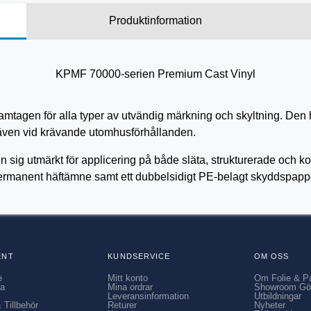
Produktinformation
KPMF 70000-serien Premium Cast Vinyl
framtagen för alla typer av utvändig märkning och skyltning. De
t även vid krävande utomhusförhållanden.
 sig utmärkt för applicering på både släta, strukturerade och kon
 permanent häftämne samt ett dubbelsidigt PE-belagt skyddspappe
ENT
KUNDSERVICE
OM OSS
e
Mitt konto
Om Folie & P
ia
Mina ordrar
Showroom Gö
Leveransinformation
Utbildningar
 Tillbehör
Returer
Nyheter