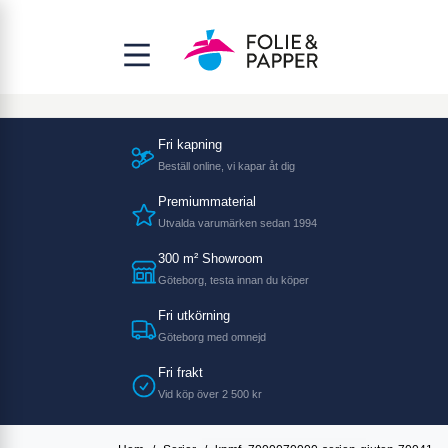
Fri kapning
Beställ online, vi kapar åt dig
Premiummaterial
Utvalda varumärken sedan 1994
300 m² Showroom
Göteborg, testa innan du köper
Fri utkörning
Göteborg med omnejd
Fri frakt
Vid köp över 2 500 kr