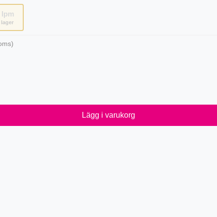
lpm
i lager
oms)
Lägg i varukorg