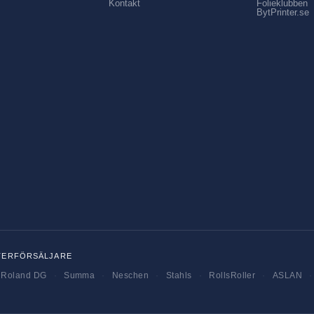
Kontakt
Folieklubben
BytPrinter.se
TERFÖRSÄLJARE
Roland DG
·
Summa
·
Neschen
·
Stahls
·
RollsRoller
·
ASLAN
·