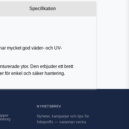
Specifikation
n har mycket god väder- och UV-
turerade ytor. Den erbjuder ett brett
r för enkel och säker hantering.
NYHETSBREV
apper
Nyheter, kampanjer och tips för
teborg
folieproffs — varannan vecka.