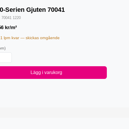
0-Serien Gjuten 70041
·
70041 1220
56
kr/m²
41 lpm kvar — skickas omgående
pm)
Lägg i varukorg