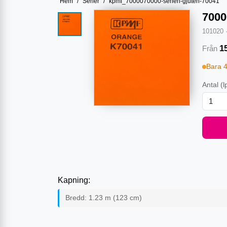
Hem
/
Serier
/
kpmf_7000070000-serien-gjuten-70041
7000
101020
1
Från
Bara 
Antal
(l
Kapning:
Bredd:
1.23
m (
123
cm)