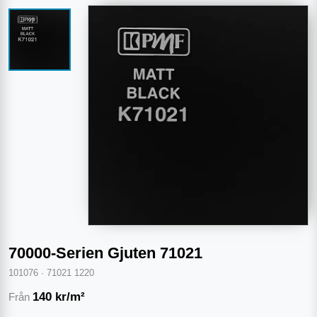
70000-Serien Gjuten 71021
101076
·
71021 1220
140
kr/m²
Från