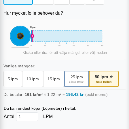
Hur mycket folie behöver du?
1
lpm
0
10
20
30
40
50
Klicka eller dra för att välja mängd, eller välj nedan
Vanliga mängder:
50
lpm
⭐
25
lpm
5
lpm
10
lpm
15
lpm
bästa priset
hela rullen
Du betalar:
161
kr/m²
×
1.22
m²
=
196.42
kr
(exkl moms)
Du kan endast köpa (
Löpmeter
) i heltal.
Antal:
LPM