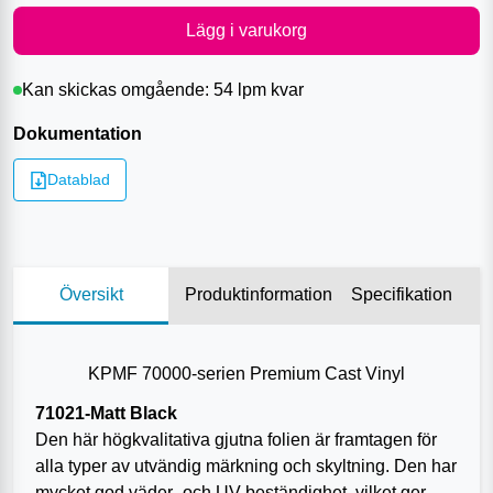
Lägg i varukorg
Kan skickas omgående:
54 lpm
kvar
Dokumentation
Datablad
Översikt
Produktinformation
Specifikation
KPMF 70000-serien Premium Cast Vinyl
71021-Matt Black
Den här högkvalitativa gjutna folien är framtagen för
alla typer av utvändig märkning och skyltning. Den har
mycket god väder- och UV-beständighet, vilket ger