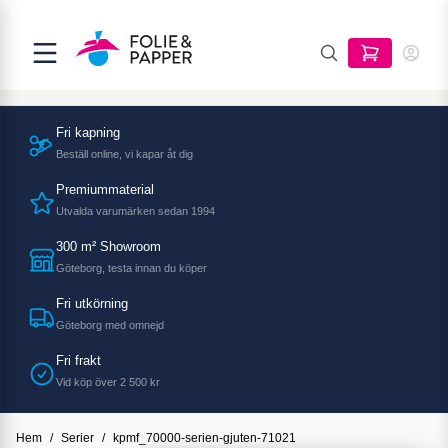
Fri kapning
Beställ online, vi kapar åt dig
Premiummaterial
Utvalda varumärken sedan 1994
300 m² Showroom
Göteborg, testa innan du köper
Fri utkörning
Göteborg med omnejd
Fri frakt
Vid köp över 2 500 kr
Hem
/
Serier
/
kpmf_70000-serien-gjuten-71021