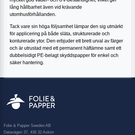
lång hållbarhet även vid krävande
utomhusförhållanden.
Tack vare sin höga följsamhet lämpar den sig utmärkt
för applicering på både släta, strukturerade och
konturerade ytor. Den erbjuder ett brett urval av färger
och är utrustad med ett permanent häftämne samt ett
dubbelsidigt PE-belagt skyddspapper för enkel och
säker hantering.
Folie & Papper Sweden AB
Datavägen 37, 436 32 Askim