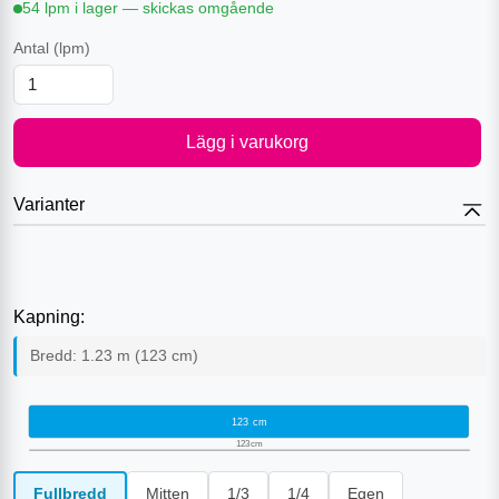
54 lpm i lager — skickas omgående
Antal
(lpm)
Lägg i varukorg
Varianter
Kapning:
Bredd:
1.23
m (
123
cm)
123
cm
123
cm
Fullbredd
Mitten
1/3
1/4
Egen