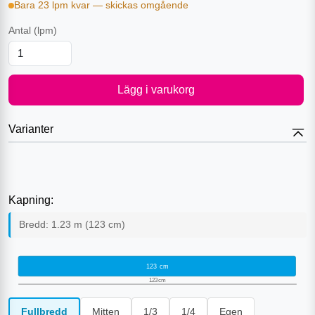
Bara 23 lpm kvar — skickas omgående
Antal
(lpm)
Lägg i varukorg
Varianter
Kapning:
Bredd:
1.23
m (
123
cm)
123
cm
123
cm
Fullbredd
Mitten
1/3
1/4
Egen