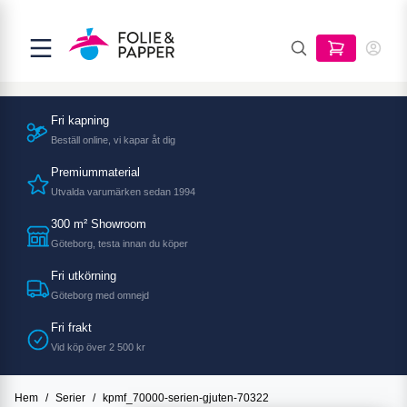
Fri kapning
Beställ online, vi kapar åt dig
Premiummaterial
Utvalda varumärken sedan 1994
300 m² Showroom
Göteborg, testa innan du köper
Fri utkörning
Göteborg med omnejd
Fri frakt
Vid köp över 2 500 kr
Hem
/
Serier
/
kpmf_70000-serien-gjuten-70322