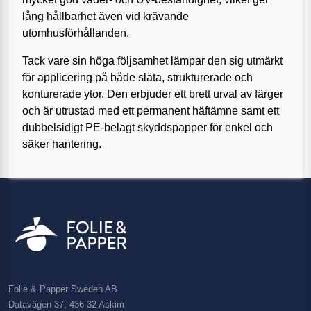
lång hållbarhet även vid krävande
utomhusförhållanden.
Tack vare sin höga följsamhet lämpar den sig utmärkt
för applicering på både släta, strukturerade och
konturerade ytor. Den erbjuder ett brett urval av färger
och är utrustad med ett permanent häftämne samt ett
dubbelsidigt PE-belagt skyddspapper för enkel och
säker hantering.
Folie & Papper Sweden AB
Datavägen 37, 436 32 Askim