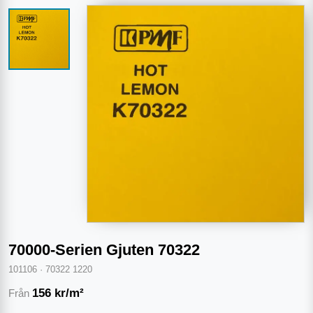
70000-Serien Gjuten 70322
101106
·
70322 1220
156
kr/m²
Från