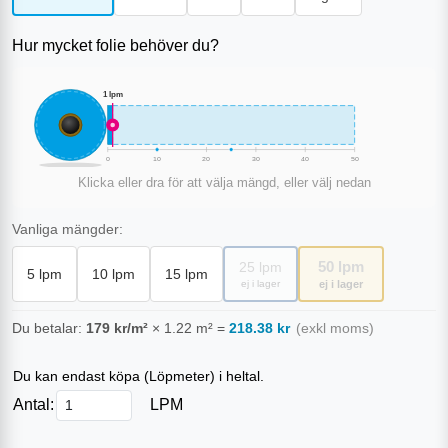
Hur mycket folie behöver du?
1
lpm
0
10
20
30
40
50
Klicka eller dra för att välja mängd, eller välj nedan
Vanliga mängder:
50
lpm
25
lpm
5
lpm
10
lpm
15
lpm
ej i lager
ej i lager
Du betalar:
179
kr/m²
×
1.22
m²
=
218.38
kr
(exkl moms)
Du kan endast köpa (
Löpmeter
) i heltal.
Antal:
LPM