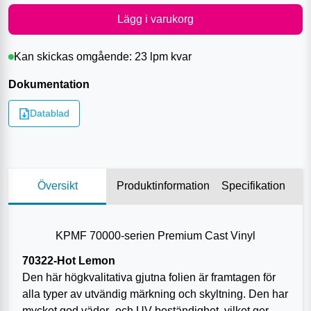
Lägg i varukorg
Kan skickas omgående:
23 lpm
kvar
Dokumentation
Datablad
Översikt
Produktinformation
Specifikation
KPMF 70000-serien Premium Cast Vinyl
70322-Hot Lemon
Den här högkvalitativa gjutna folien är framtagen för
alla typer av utvändig märkning och skyltning. Den har
mycket god väder- och UV-beständighet, vilket ger