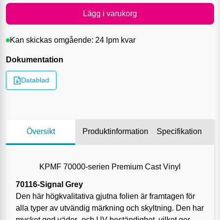
Lägg i varukorg
Kan skickas omgående:
24 lpm
kvar
Dokumentation
Datablad
Översikt
Produktinformation
Specifikation
KPMF 70000-serien Premium Cast Vinyl
70116-Signal Grey
Den här högkvalitativa gjutna folien är framtagen för
alla typer av utvändig märkning och skyltning. Den har
mycket god väder- och UV-beständighet, vilket ger