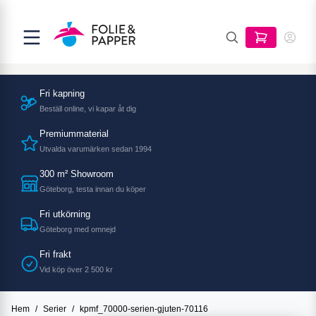
Fri kapning
Beställ online, vi kapar åt dig
Premiummaterial
Utvalda varumärken sedan 1994
300 m² Showroom
Göteborg, testa innan du köper
Fri utkörning
Göteborg med omnejd
Fri frakt
Vid köp över 2 500 kr
Hem
/
Serier
/
kpmf_70000-serien-gjuten-70116