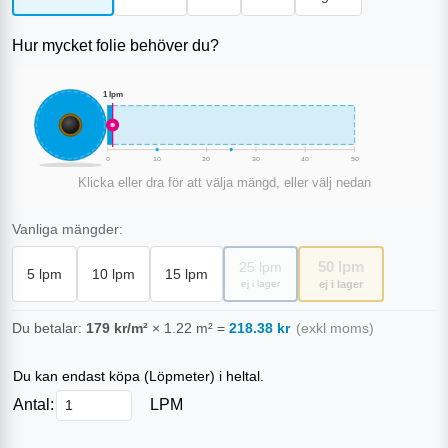
Hur mycket folie behöver du?
1
lpm
0
10
20
30
40
50
Klicka eller dra för att välja mängd, eller välj nedan
Vanliga mängder:
50
lpm
25
lpm
5
lpm
10
lpm
15
lpm
ej i lager
ej i lager
Du betalar:
179
kr/m²
×
1.22
m²
=
218.38
kr
(exkl moms)
Du kan endast köpa (
Löpmeter
) i heltal.
Antal:
LPM