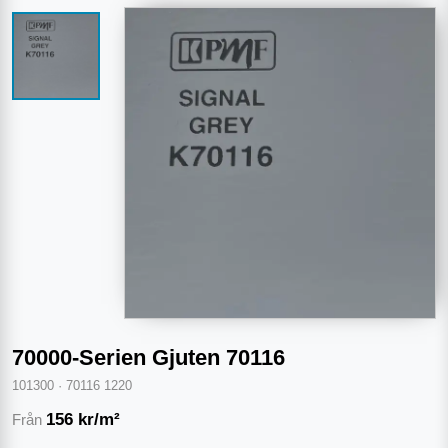
70000-Serien Gjuten 70116
101300
·
70116 1220
156
kr/m²
Från