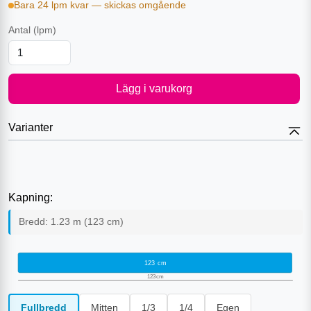
Bara 24 lpm kvar — skickas omgående
Antal
(lpm)
Lägg i varukorg
Varianter
Kapning:
Bredd:
1.23
m (
123
cm)
123
cm
123
cm
Fullbredd
Mitten
1/3
1/4
Egen