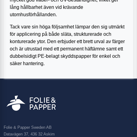
lång hållbarhet även vid krävande
utomhusförhållanden.
Tack vare sin höga följsamhet lämpar den sig utmärkt
för applicering på både släta, strukturerade och
konturerade ytor. Den erbjuder ett brett urval av färger
och är utrustad med ett permanent häftämne samt ett
dubbelsidigt PE-belagt skyddspapper för enkel och
säker hantering.
Folie & Papper Sweden AB
Datavägen 37, 436 32 Askim