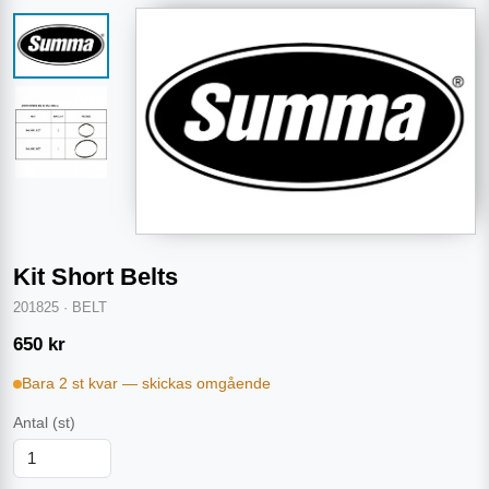
Kit Short Belts
201825
·
BELT
650
kr
Bara 2 st kvar — skickas omgående
Antal
(st)