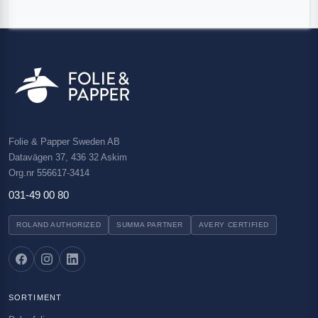
Folie & Papper Sweden AB
Datavägen 37, 436 32 Askim
Org.nr 556617-3414
031-49 00 80
ROLAND AUTHORIZED
SUMMA PARTNER
AVERY CERTIFIED
SORTIMENT