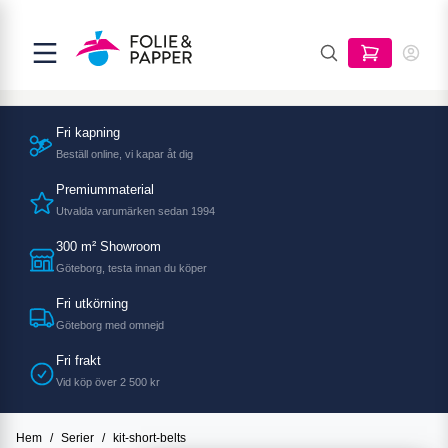
Fri kapning
Beställ online, vi kapar åt dig
Premiummaterial
Utvalda varumärken sedan 1994
300 m² Showroom
Göteborg, testa innan du köper
Fri utkörning
Göteborg med omnejd
Fri frakt
Vid köp över 2 500 kr
Hem
/
Serier
/
kit-short-belts