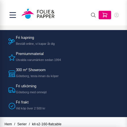
Fri kapning
Beställ online, vi kapar åt dig
Premiummaterial
Utvalda varumärken sedan 1994
300 m² Showroom
Göteborg, testa innan du köper
Fri utkörning
Göteborg med omnejd
Fri frakt
Vid köp över 2 500 kr
Hem
/
Serier
/
kit-s2-160-flatcable