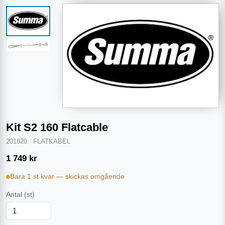
Kit S2 160 Flatcable
201820
·
FLATKABEL
1 749
kr
Bara 1 st kvar — skickas omgående
Antal
(st)