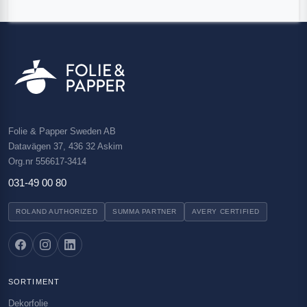
Folie & Papper Sweden AB
Datavägen 37, 436 32 Askim
Org.nr 556617-3414
031-49 00 80
ROLAND AUTHORIZED
SUMMA PARTNER
AVERY CERTIFIED
SORTIMENT
Dekorfolie