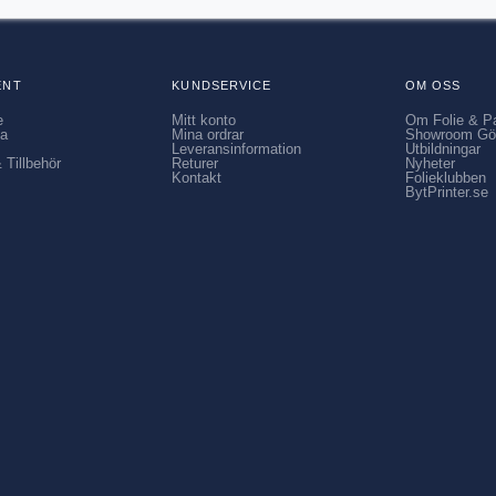
ENT
KUNDSERVICE
OM OSS
e
Mitt konto
Om Folie & P
ia
Mina ordrar
Showroom Gö
Leveransinformation
Utbildningar
 Tillbehör
Returer
Nyheter
Kontakt
Folieklubben
BytPrinter.se