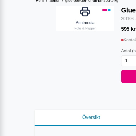
Hem
/
Serier
/
glue-powder-for-dtf-bn-20d-1-kg
Glue
201106
Printmedia
595
kr
Folie & Papper
Kontak
Antal
(s
Översikt