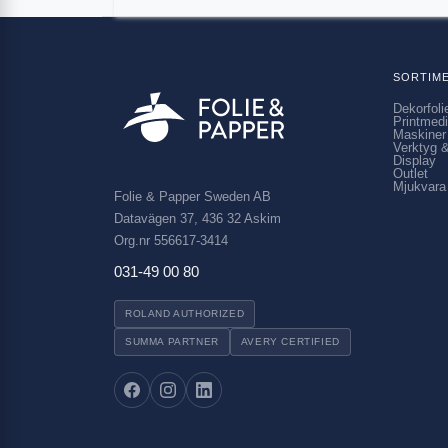
SORTIM
Dekorfoli
Printmed
Maskiner
Verktyg &
Display
Outlet
Mjukvara
Folie & Papper Sweden AB
Datavägen 37, 436 32 Askim
Org.nr 556617-3414
031-49 00 80
ROLAND AUTHORIZED
SUMMA PARTNER
AVERY CERTIFIED