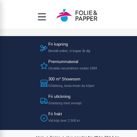
Fri kapning
Beställ online, vi kapar åt dig
Premiummaterial
Utvalda varumärken sedan 1994
300 m² Showroom
Göteborg, testa innan du köper
Fri utkörning
Göteborg med omnejd
Fri frakt
Vid köp över 2 500 kr