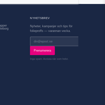
NYHETSBREV
apper
Nyheter, kampanjer och tips för
teborg
folieproffs — varannan vecka.
Prenumerera
Inga spam. Avsluta när som helst.