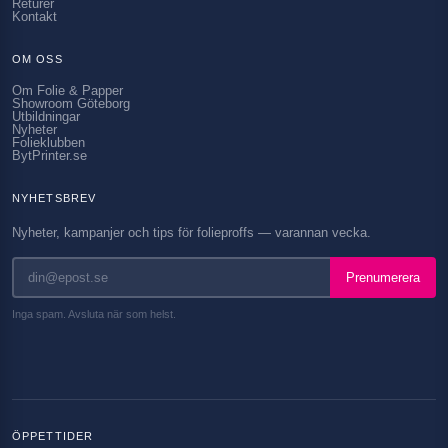
Returer
Kontakt
OM OSS
Om Folie & Papper
Showroom Göteborg
Utbildningar
Nyheter
Folieklubben
BytPrinter.se
NYHETSBREV
Nyheter, kampanjer och tips för folieproffs — varannan vecka.
Prenumerera
Inga spam. Avsluta när som helst.
ÖPPETTIDER