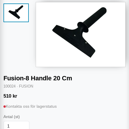
Fusion-8 Handle 20 Cm
100024
·
FUSION
510
kr
Kontakta oss för lagerstatus
Antal
(st)