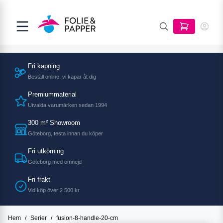
Fri kapning
Beställ online, vi kapar åt dig
Premiummaterial
Utvalda varumärken sedan 1994
300 m² Showroom
Göteborg, testa innan du köper
Fri utkörning
Göteborg med omnejd
Fri frakt
Vid köp över 2 500 kr
Hem
/
Serier
/
fusion-8-handle-20-cm