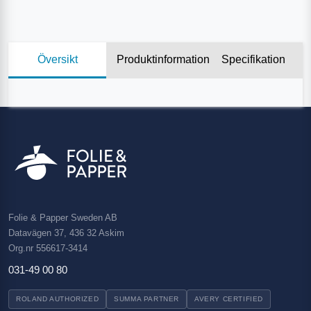
Översikt
Produktinformation
Specifikation
Folie & Papper Sweden AB
Datavägen 37, 436 32 Askim
Org.nr 556617-3414
031-49 00 80
ROLAND AUTHORIZED
SUMMA PARTNER
AVERY CERTIFIED