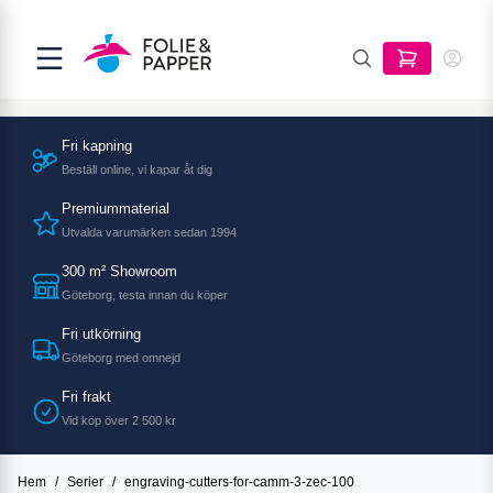
Fri kapning
Beställ online, vi kapar åt dig
Premiummaterial
Utvalda varumärken sedan 1994
300 m² Showroom
Göteborg, testa innan du köper
Fri utkörning
Göteborg med omnejd
Fri frakt
Vid köp över 2 500 kr
Hem
/
Serier
/
engraving-cutters-for-camm-3-zec-100