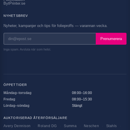
BytPrinter.se
NYHETSBREV
Nyheter, kampanjer och tips för folieproffs — varannan vecka.
Prenumerera
Inga spam. Avsluta när som helst.
ÖPPETTIDER
Måndag–torsdag
08:00–16:00
Fredag
08:00–15:30
Lördag–söndag
Stängt
AUKTORISERAD ÅTERFÖRSÄLJARE
Avery Dennison
·
Roland DG
·
Summa
·
Neschen
·
Stahls
·