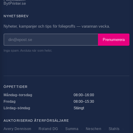
BytPrinter.se
NYHETSBREV
Nyheter, kampanjer och tips för folieproffs — varannan vecka.
Prenumerera
Inga spam. Avsluta när som helst.
ÖPPETTIDER
Måndag–torsdag
08:00–16:00
Fredag
08:00–15:30
Lördag–söndag
Stängt
AUKTORISERAD ÅTERFÖRSÄLJARE
Avery Dennison
·
Roland DG
·
Summa
·
Neschen
·
Stahls
·