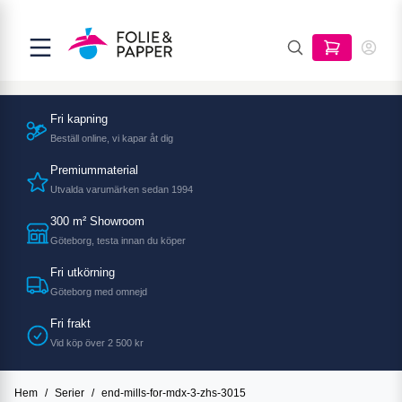
Fri kapning
Beställ online, vi kapar åt dig
Premiummaterial
Utvalda varumärken sedan 1994
300 m² Showroom
Göteborg, testa innan du köper
Fri utkörning
Göteborg med omnejd
Fri frakt
Vid köp över 2 500 kr
Hem
/
Serier
/
end-mills-for-mdx-3-zhs-3015