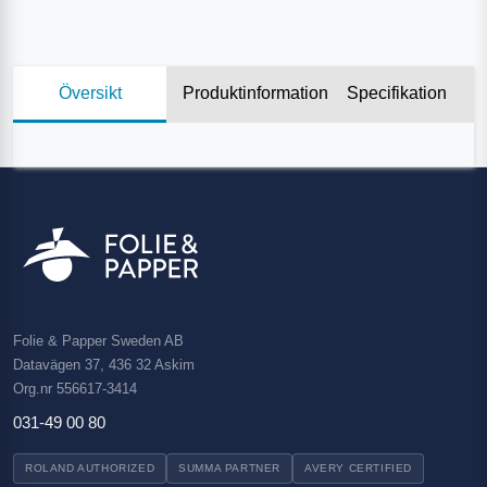
Översikt
Produktinformation
Specifikation
Folie & Papper Sweden AB
Datavägen 37, 436 32 Askim
Org.nr 556617-3414
031-49 00 80
ROLAND AUTHORIZED
SUMMA PARTNER
AVERY CERTIFIED