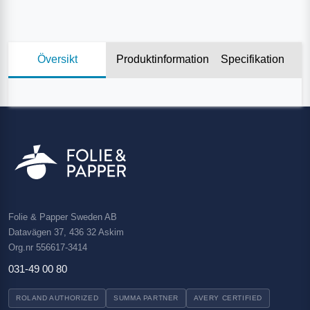
Översikt
Produktinformation
Specifikation
Folie & Papper Sweden AB
Datavägen 37, 436 32 Askim
Org.nr 556617-3414
031-49 00 80
ROLAND AUTHORIZED
SUMMA PARTNER
AVERY CERTIFIED