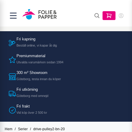
Fri kapning
Beställ online, vi kapar åt dig
Premiummaterial
Utvalda varumärken sedan 1994
300 m² Showroom
Göteborg, testa innan du köper
Fri utkörning
Göteborg med omnejd
Fri frakt
Vid köp över 2 500 kr
Hem
/
Serier
/
drive-pulley2-bn-20