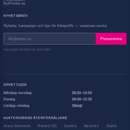
BytPrinter.se
NYHETSBREV
Nyheter, kampanjer och tips för folieproffs — varannan vecka.
Prenumerera
Inga spam. Avsluta när som helst.
ÖPPETTIDER
Måndag–torsdag
08:00–16:00
Fredag
08:00–15:30
Lördag–söndag
Stängt
AUKTORISERAD ÅTERFÖRSÄLJARE
Avery Dennison
·
Roland DG
·
Summa
·
Neschen
·
Stahls
·