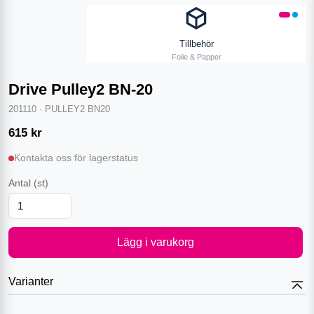
Tillbehör
Folie & Papper
Drive Pulley2 BN-20
201110
·
PULLEY2 BN20
615
kr
Kontakta oss för lagerstatus
Antal
(st)
Lägg i varukorg
Varianter