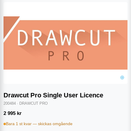
⊕
Drawcut Pro Single User Licence
200484
·
DRAWCUT PRO
2 995
kr
Bara 1 st kvar — skickas omgående