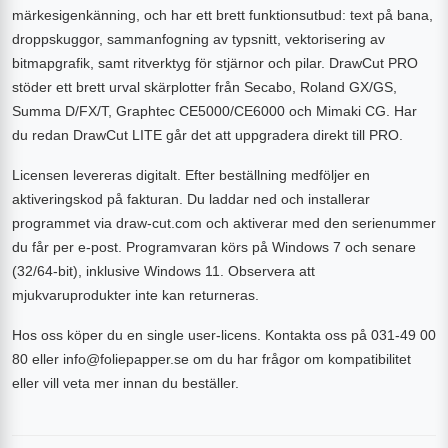
märkesigenkänning, och har ett brett funktionsutbud: text på bana,
droppskuggor, sammanfogning av typsnitt, vektorisering av
bitmapgrafik, samt ritverktyg för stjärnor och pilar. DrawCut PRO
stöder ett brett urval skärplotter från Secabo, Roland GX/GS,
Summa D/FX/T, Graphtec CE5000/CE6000 och Mimaki CG. Har
du redan DrawCut LITE går det att uppgradera direkt till PRO.
Licensen levereras digitalt. Efter beställning medföljer en
aktiveringskod på fakturan. Du laddar ned och installerar
programmet via draw-cut.com och aktiverar med den serienummer
du får per e-post. Programvaran körs på Windows 7 och senare
(32/64-bit), inklusive Windows 11. Observera att
mjukvaruprodukter inte kan returneras.
Hos oss köper du en single user-licens. Kontakta oss på 031-49 00
80 eller info@foliepapper.se om du har frågor om kompatibilitet
eller vill veta mer innan du beställer.