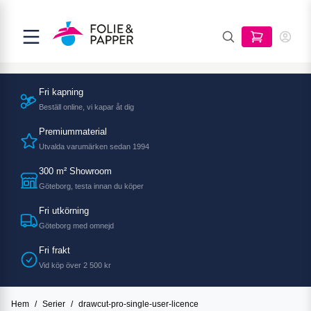
Fri kapning
Beställ online, vi kapar åt dig
Premiummaterial
Utvalda varumärken sedan 1994
300 m² Showroom
Göteborg, testa innan du köper
Fri utkörning
Göteborg med omnejd
Fri frakt
Vid köp över 2 500 kr
Hem
/
Serier
/
drawcut-pro-single-user-licence