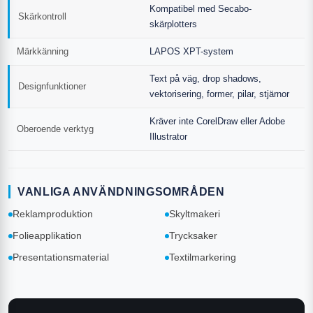
Kompatibel med Secabo-
Skärkontroll
skärplotters
Märkkänning
LAPOS XPT-system
Text på väg, drop shadows,
Designfunktioner
vektorisering, former, pilar, stjärnor
Kräver inte CorelDraw eller Adobe
Oberoende verktyg
Illustrator
VANLIGA ANVÄNDNINGSOMRÅDEN
Reklamproduktion
Skyltmakeri
Folieapplikation
Trycksaker
Presentationsmaterial
Textilmarkering