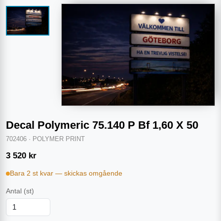
Decal Polymeric 75.140 P Bf 1,60 X 50
702406
·
POLYMER PRINT
3 520
kr
Bara 2 st kvar — skickas omgående
Antal
(st)