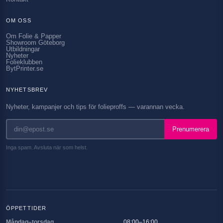
OM OSS
Om Folie & Papper
Showroom Göteborg
Utbildningar
Nyheter
Folieklubben
BytPrinter.se
NYHETSBREV
Nyheter, kampanjer och tips för folieproffs — varannan vecka.
Prenumerera
Inga spam. Avsluta när som helst.
ÖPPETTIDER
Måndag–torsdag
08:00–16:00