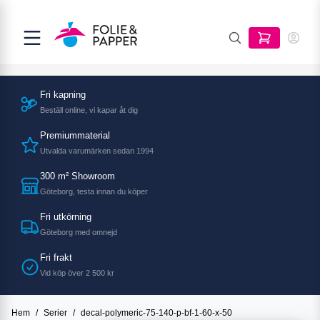
Fri kapning
Beställ online, vi kapar åt dig
Premiummaterial
Utvalda varumärken sedan 1994
300 m² Showroom
Göteborg, testa innan du köper
Fri utkörning
Göteborg med omnejd
Fri frakt
Vid köp över 2 500 kr
Hem
/
Serier
/
decal-polymeric-75-140-p-bf-1-60-x-50