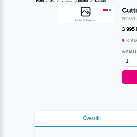
Hem
/
Serier
/
cutting-plotter-64-basket
Cutt
200869
Folie & Papper
3 995
Kontak
Antal
(s
Översikt