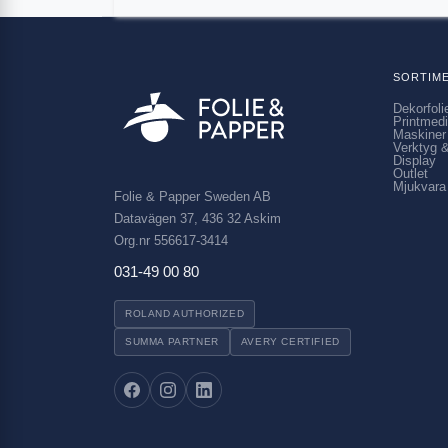
SORTIM
Dekorfoli
Printmed
Maskiner
Verktyg &
Display
Outlet
Mjukvara
Folie & Papper Sweden AB
Datavägen 37, 436 32 Askim
Org.nr 556617-3414
031-49 00 80
ROLAND AUTHORIZED
SUMMA PARTNER
AVERY CERTIFIED