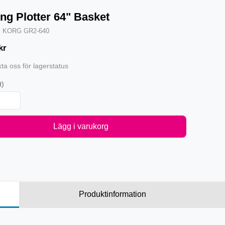
ing Plotter 64" Basket
·
KORG GR2-640
kr
ta oss för lagerstatus
t)
Lägg i varukorg
Produktinformation