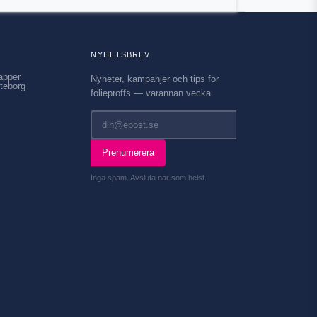
NYHETSBREV
apper
Nyheter, kampanjer och tips för
teborg
folieproffs — varannan vecka.
Prenumerera
Inga spam. Avsluta när som helst.