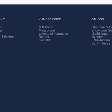
ENT
KUNDSERVICE
OM OSS
e
Mitt konto
Om Folie & P
ia
Mina ordrar
Showroom Gö
Leveransinformation
Utbildningar
 Tillbehör
Returer
Nyheter
Kontakt
Folieklubben
BytPrinter.se