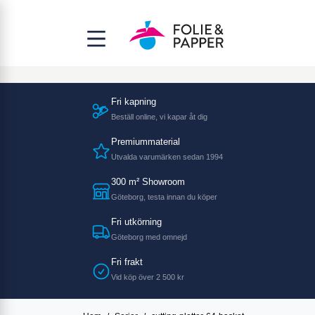
Fri kapning
Beställ online, vi kapar åt dig
Premiummaterial
Utvalda varumärken sedan 1994
300 m² Showroom
Göteborg, testa innan du köper
Fri utkörning
Göteborg med omnejd
Fri frakt
Vid köp över 2 500 kr